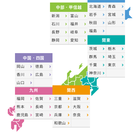
北海道
青森
中部・甲信越
岩手
宮城
新潟
富山
秋田
山形
石川
福井
福島
長野
岐阜
関東
静岡
愛知
茨城
栃木
群馬
埼玉
中国・四国
千葉
東京
岡山
徳島
神奈川
香川
広島
山口
九州
関西
福岡
佐賀
三重
滋賀
熊本
長崎
京都
大阪
鹿児島
宮崎
兵庫
奈良
和歌山