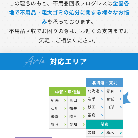
この理念のもと、不用品回収プログレスは
全国各
地で不用品・粗大ゴミの処分に関する様々なお悩
み
を承っております。
不用品回収でお困りの際は、お近くの支店までお
気軽にご相談ください。
Aria
対応エリア
北海道・東北
北海道
青森
中部・甲信越
岩手
宮城
新潟
富山
秋田
山形
石川
福井
福島
長野
岐阜
関東
静岡
愛知
茨城
栃木