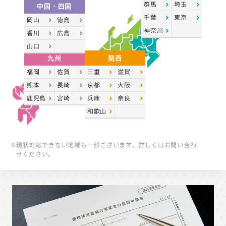
群馬
埼玉
中国・四国
千葉
東京
岡山
徳島
神奈川
香川
広島
山口
九州
関西
福岡
佐賀
三重
滋賀
熊本
長崎
京都
大阪
鹿児島
宮崎
兵庫
奈良
和歌山
※現状対応できない地域も一部ございます。詳しくはお問い合わ
せください。