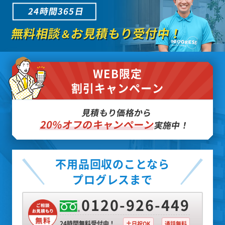
24時間365日
無料相談
お見積もり受付中！
＆
WEB限定
割引キャンペーン
見積もり価格から
20%オフのキャンペーン
実施中！
不用品回収のことなら
プログレスまで
0120-926-449
24時間無料受付中！
土日祝OK
通話無料