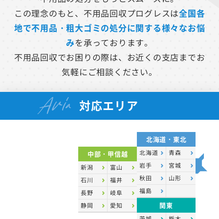
この理念のもと、不用品回収プログレスは
全国各
地で不用品・粗大ゴミの処分に関する様々なお悩
み
を承っております。
不用品回収でお困りの際は、お近くの支店までお
気軽にご相談ください。
Aria
対応エリア
北海道・東北
北海道
青森
中部・甲信越
岩手
宮城
新潟
富山
秋田
山形
石川
福井
福島
長野
岐阜
関東
静岡
愛知
茨城
栃木