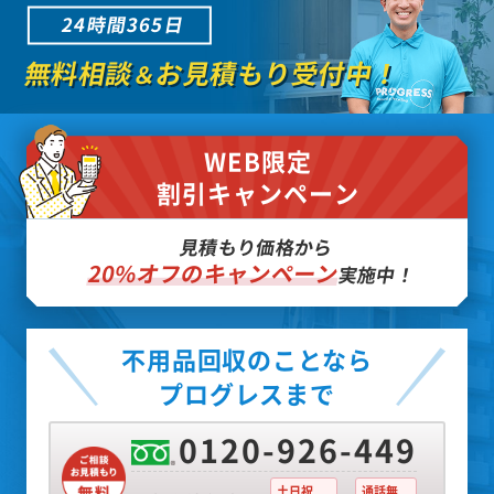
24時間365日
無料相談
お見積もり受付中！
＆
WEB限定
割引キャンペーン
見積もり価格から
20%オフのキャンペーン
実施中！
不用品回収のことなら
プログレスまで
0120-926-449
土日祝
通話無