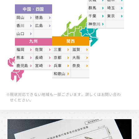
群馬
埼玉
中国・四国
千葉
東京
岡山
徳島
神奈川
香川
広島
山口
九州
関西
福岡
佐賀
三重
滋賀
熊本
長崎
京都
大阪
鹿児島
宮崎
兵庫
奈良
和歌山
※現状対応できない地域も一部ございます。詳しくはお問い合わ
せください。