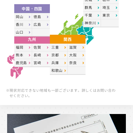
群馬
埼玉
中国・四国
千葉
東京
岡山
徳島
神奈川
香川
広島
山口
九州
関西
福岡
佐賀
三重
滋賀
熊本
長崎
京都
大阪
鹿児島
宮崎
兵庫
奈良
和歌山
※現状対応できない地域も一部ございます。詳しくはお問い合わ
せください。