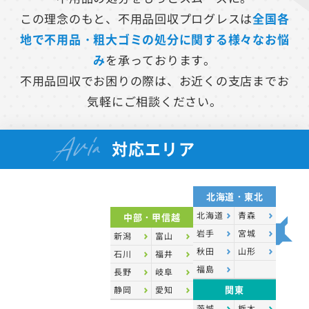
この理念のもと、不用品回収プログレスは
全国各
地で不用品・粗大ゴミの処分に関する様々なお悩
み
を承っております。
不用品回収でお困りの際は、お近くの支店までお
気軽にご相談ください。
Aria
対応エリア
北海道・東北
北海道
青森
中部・甲信越
岩手
宮城
新潟
富山
秋田
山形
石川
福井
福島
長野
岐阜
関東
静岡
愛知
茨城
栃木