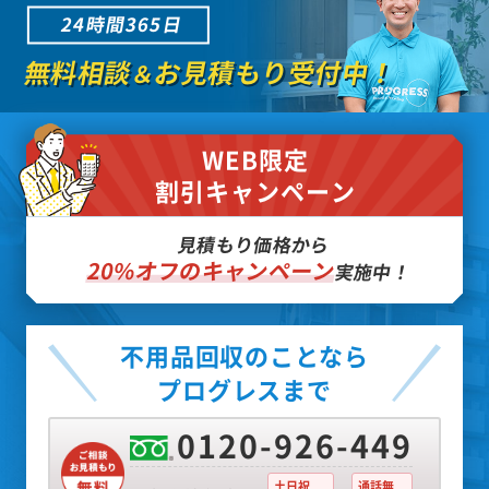
24時間365日
無料相談
お見積もり受付中！
＆
WEB限定
割引キャンペーン
見積もり価格から
20%オフのキャンペーン
実施中！
不用品回収のことなら
プログレスまで
0120-926-449
土日祝
通話無