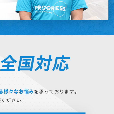
全国対応
は
る様々なお悩み
を承っております。
談ください。