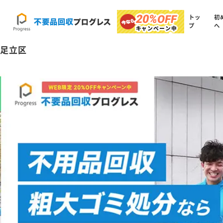
20%
OFF
トッ
初
プ
へ
キャンペーン中
足立区