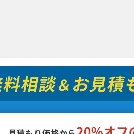
無料相談
お見積
＆
20%オ
見積もり価格から