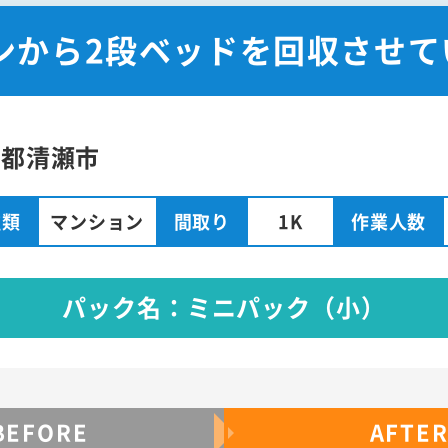
ンから2段ベッドを回収させ
京都清瀬市
種類
マンション
間取り
1K
作業人数
パック名：ミニパック（小）
BEFORE
AFTE