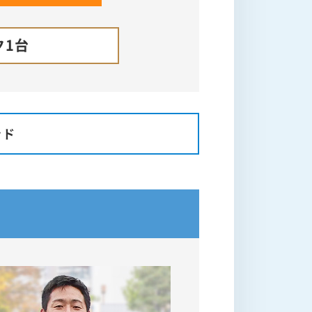
ク1台
ッド