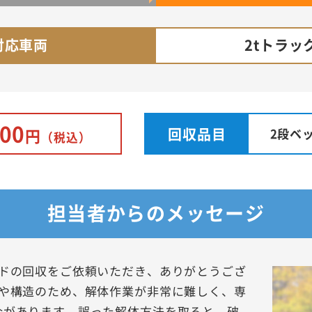
対応車両
2tトラッ
500
回収品目
2段ベ
円
（税込）
担当者からのメッセージ
ッドの回収をご依頼いただき、ありがとうござ
ズや構造のため、解体作業が非常に難しく、専
合があります。誤った解体方法を取ると、破