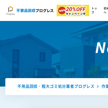
20%
OFF
トッ
初
プ
へ
キャンペーン中
N
不用品回収・粗大ゴミ処分業者プログレス
作