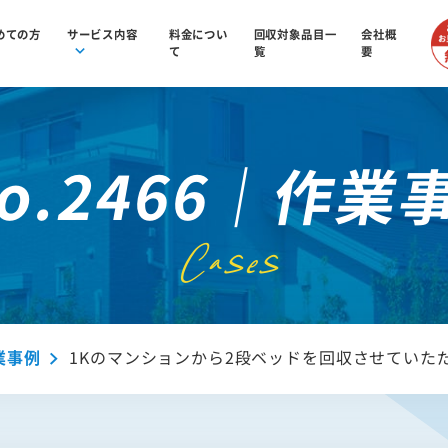
めての方
サービス内容
料金につい
回収対象品目一
会社概
て
覧
要
o.2466｜作業
Cases
業事例
1Kのマンションから2段ベッドを回収させていた