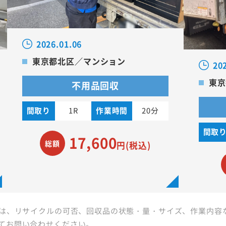
2026.01.06
東京都北区／マンション
20
東京
不用品回収
間取り
1R
作業時間
20分
間取
17,600
総額
円(税込)
は、リサイクルの可否、回収品の状態・量・サイズ、作業内容
てお問い合わせください。