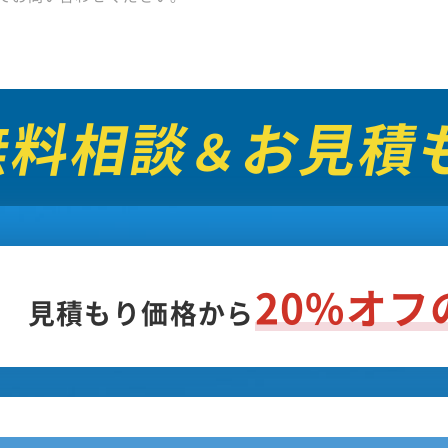
無料相談
お見積
＆
20%オ
見積もり価格から