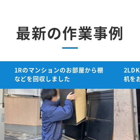
最新の作業事例
1Rのマンションのお部屋から棚
2L
などを回収しました
机を