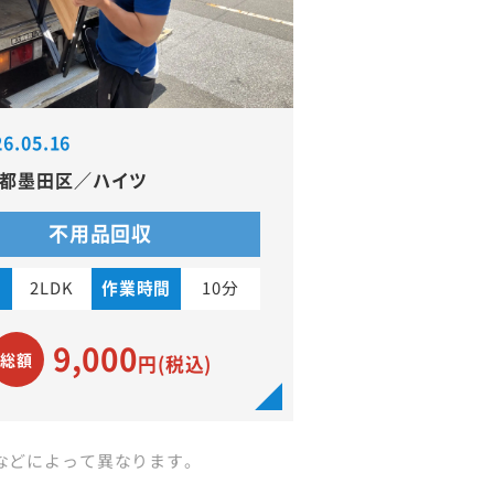
26.05.16
都墨田区／ハイツ
不用品回収
り
2LDK
作業時間
10分
9,000
総額
円(税込)
などによって異なります。