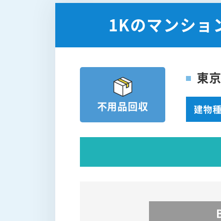
1Kのマンショ
東
不用品回収
建物