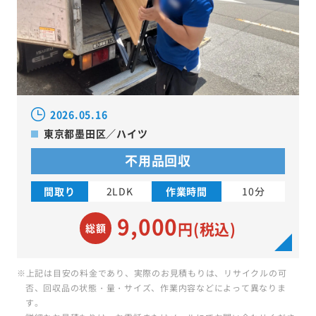
2026.05.16
東京都墨田区／ハイツ
不用品回収
間取り
2LDK
作業時間
10分
9,000
円(税込)
総額
※上記は目安の料金であり、実際のお見積もりは、リサイクルの可
否、回収品の状態・量・サイズ、作業内容などによって異なりま
す。