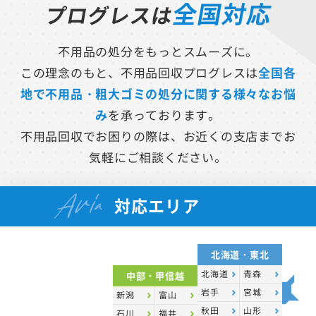
全国対応
プログレスは
不用品の処分をもっとスムーズに。
この理念のもと、不用品回収プログレスは
全国各
地で不用品・粗大ゴミの処分に関する様々なお悩
み
を承っております。
不用品回収でお困りの際は、お近くの支店までお
気軽にご相談ください。
Aria
対応エリア
北海道・東北
北海道
青森
中部・甲信越
岩手
宮城
新潟
富山
秋田
山形
石川
福井