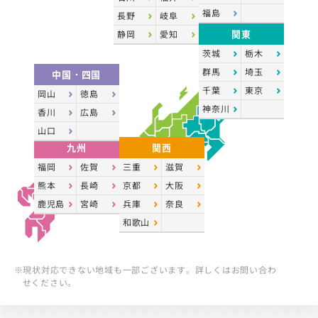
福島
長野
岐阜
関東
静岡
愛知
茨城
栃木
群馬
埼玉
中国・四国
千葉
東京
岡山
徳島
神奈川
香川
広島
山口
九州
関西
福岡
佐賀
三重
滋賀
熊本
長崎
京都
大阪
鹿児島
宮崎
兵庫
奈良
和歌山
※現状対応できない地域も一部ございます。詳しくはお問い合わ
せください。