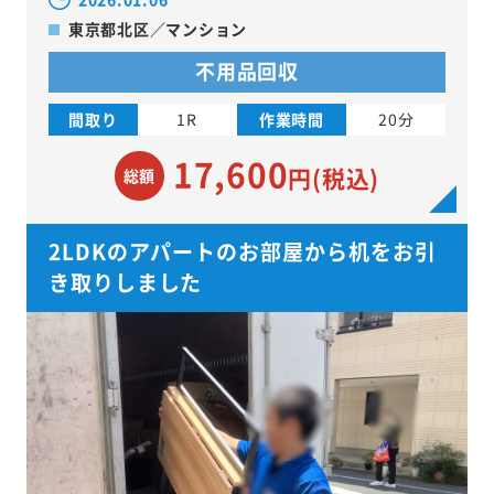
東京都北区／マンション
不用品回収
間取り
1R
作業時間
20分
17,600
円(税込)
総額
2LDKのアパートのお部屋から机をお引
き取りしました