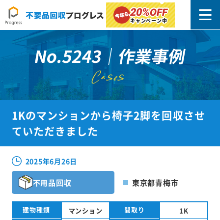
20%
OFF
キャンペーン中
No.5243｜作業事例
Cases
1Kのマンションから椅子2脚を回収させ
ていただきました
2025年6月26日
不用品回収
東京都青梅市
建物種類
間取り
マンション
1K