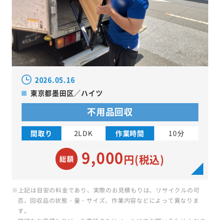
2026.05.16
東京都墨田区／ハイツ
不用品回収
間取り
2LDK
作業時間
10分
9,000
円(税込)
総額
※上記は目安の料金であり、実際のお見積もりは、リサイクルの可
否、回収品の状態・量・サイズ、作業内容などによって異なりま
す。