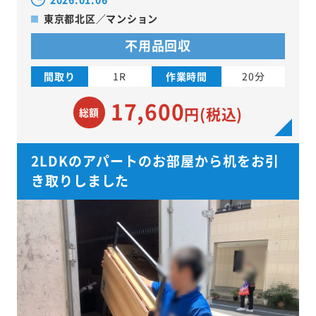
東京都北区／マンション
不用品回収
間取り
1R
作業時間
20分
17,600
円(税込)
総額
2LDKのアパートのお部屋から机をお引
き取りしました