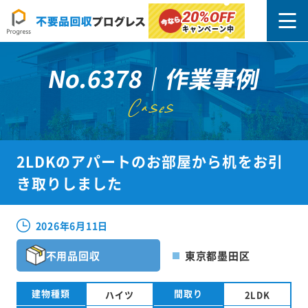
20%
OFF
キャンペーン中
No.6378｜作業事例
Cases
2LDKのアパートのお部屋から机をお引
き取りしました
2026年6月11日
不用品回収
東京都墨田区
建物種類
間取り
ハイツ
2LDK