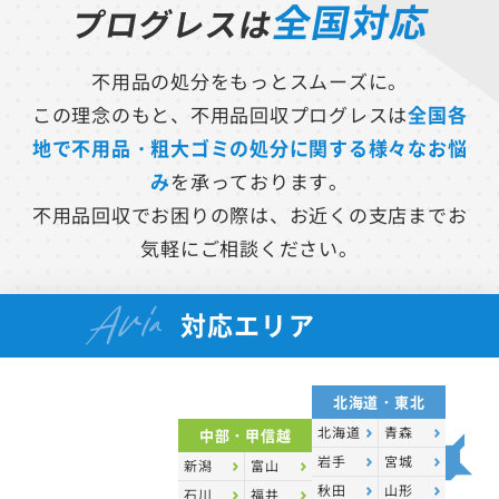
全国対応
プログレスは
不用品の処分をもっとスムーズに。
この理念のもと、不用品回収プログレスは
全国各
地で不用品・粗大ゴミの処分に関する様々なお悩
み
を承っております。
不用品回収でお困りの際は、お近くの支店までお
気軽にご相談ください。
Aria
対応エリア
北海道・東北
北海道
青森
中部・甲信越
岩手
宮城
新潟
富山
秋田
山形
石川
福井