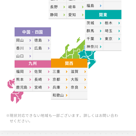
福島
長野
岐阜
関東
静岡
愛知
茨城
栃木
群馬
埼玉
中国・四国
千葉
東京
岡山
徳島
神奈川
香川
広島
山口
九州
関西
福岡
佐賀
三重
滋賀
熊本
長崎
京都
大阪
鹿児島
宮崎
兵庫
奈良
和歌山
※現状対応できない地域も一部ございます。詳しくはお問い合わ
せください。