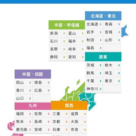
北海道・東北
北海道
青森
中部・甲信越
岩手
宮城
新潟
富山
秋田
山形
石川
福井
福島
長野
岐阜
関東
静岡
愛知
茨城
栃木
群馬
埼玉
中国・四国
千葉
東京
岡山
徳島
神奈川
香川
広島
山口
九州
関西
福岡
佐賀
三重
滋賀
熊本
長崎
京都
大阪
鹿児島
宮崎
兵庫
奈良