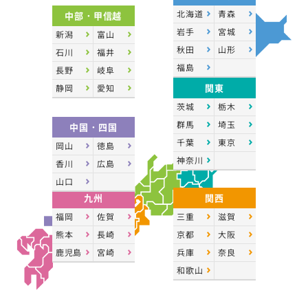
北海道
青森
中部・甲信越
岩手
宮城
新潟
富山
秋田
山形
石川
福井
福島
長野
岐阜
関東
静岡
愛知
茨城
栃木
群馬
埼玉
中国・四国
千葉
東京
岡山
徳島
神奈川
香川
広島
山口
九州
関西
福岡
佐賀
三重
滋賀
熊本
長崎
京都
大阪
鹿児島
宮崎
兵庫
奈良
和歌山