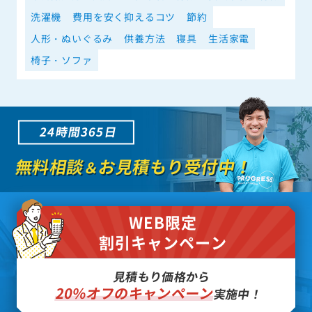
洗濯機
費用を安く抑えるコツ
節約
人形・ぬいぐるみ
供養方法
寝具
生活家電
椅子・ソファ
24時間365日
無料相談
お見積もり受付中！
＆
WEB限定
割引キャンペーン
見積もり価格から
20%オフのキャンペーン
実施中！