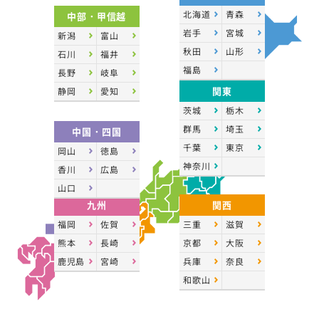
北海道
青森
中部・甲信越
岩手
宮城
新潟
富山
秋田
山形
石川
福井
福島
長野
岐阜
関東
静岡
愛知
茨城
栃木
群馬
埼玉
中国・四国
千葉
東京
岡山
徳島
神奈川
香川
広島
山口
九州
関西
福岡
佐賀
三重
滋賀
熊本
長崎
京都
大阪
鹿児島
宮崎
兵庫
奈良
和歌山