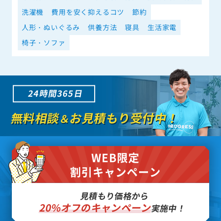
洗濯機
費用を安く抑えるコツ
節約
人形・ぬいぐるみ
供養方法
寝具
生活家電
椅子・ソファ
24時間365日
無料相談
お見積もり受付中！
＆
WEB限定
割引キャンペーン
見積もり価格から
20%オフのキャンペーン
実施中！