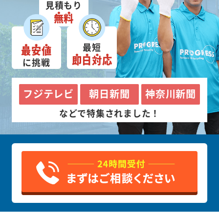
見積もり
無料
最短
最安値
即日対応
に挑戦
フジテレビ
朝日新聞
神奈川新聞
などで特集されました！