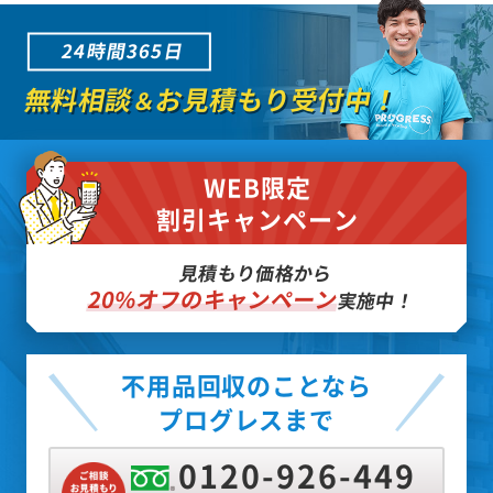
24時間365日
無料相談
お見積もり受付中！
＆
WEB限定
割引キャンペーン
見積もり価格から
20%オフのキャンペーン
実施中！
不用品回収のことなら
プログレスまで
0120-926-449