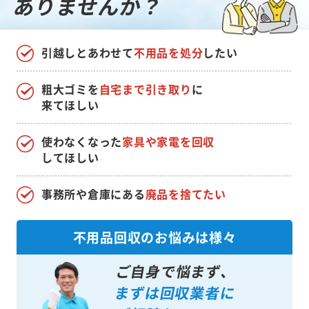
ありませんか？
引越しとあわせて
不用品を処分
したい
粗大ゴミを
自宅まで引き取り
に
来てほしい
使わなくなった
家具や家電を回収
してほしい
事務所や倉庫にある
廃品を捨てたい
不用品回収のお悩みは様々
ご自身で悩まず、
まずは回収業者に