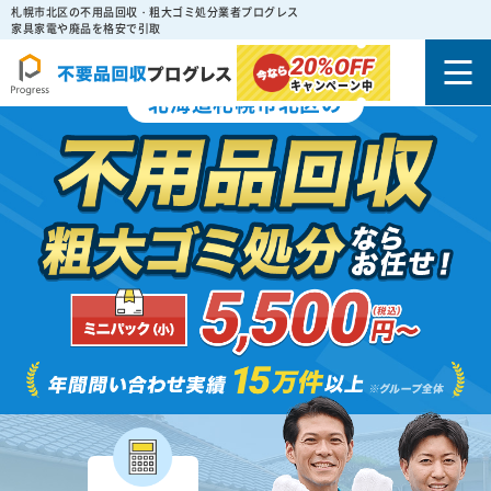
札幌市北区の不用品回収・粗大ゴミ処分業者プログレス
家具家電や廃品を格安で引取
20%
OFF
キャンペーン中
北海道札幌市北区の