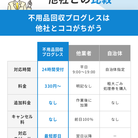
不用品回収プログレスは
他社とココがちがう
不用品回収
他業者
自治体
プログレス
平日
対応時間
24時間受付
自治体指定
9:00～19:00
粗大ごみ
料金
330円～
明記なし
処理券を
購入
作業後に
追加料金
なし
なし
加算
キャンセル
なし
前日100％
なし
料
対応
最短即日
翌日以降
－