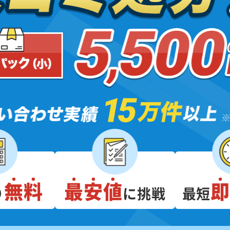
無料
最安値
り
に挑戦
最短