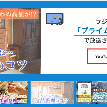
書
身近な人が
亡く
を出版