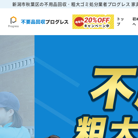
新潟市秋葉区の不用品回収・粗大ゴミ処分業者プログレス
家
20%
OFF
トッ
初
プ
へ
キャンペーン中