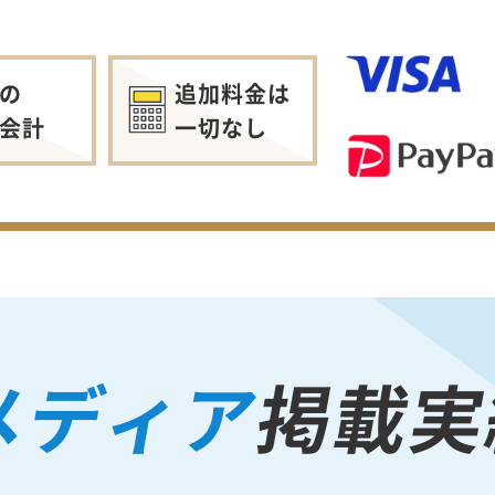
の
追加料金は
会計
一切なし
メディア
掲載実