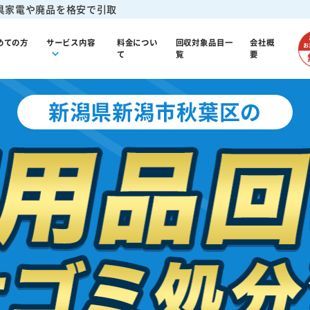
具家電や廃品を格安で引取
めての方
サービス内容
料金につい
回収対象品目一
会社概
て
覧
要
新潟県新潟市秋葉区の