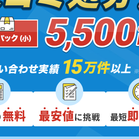
無料
最安値
り
に挑戦
最短