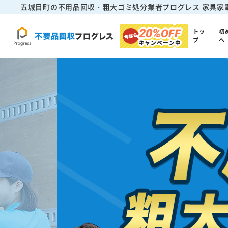
五城目町の不用品回収・粗大ゴミ処分業者プログレス
家具家
20%
OFF
トッ
初
プ
へ
キャンペーン中