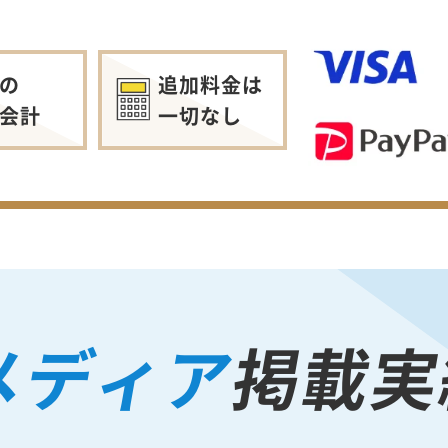
の
追加料金は
会計
一切なし
メディア
掲載実