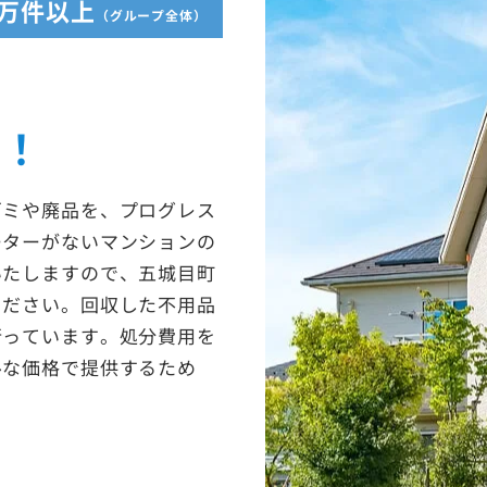
5万件以上
（グループ全体）
収！
ゴミや廃品を、プログレス
ーターがないマンションの
いたしますので、五城目町
ください。回収した不用品
行っています。処分費用を
ルな価格で提供するため