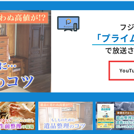
フ
「プライ
で放送