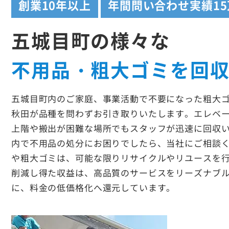
創業
10年以上
年間問い合わせ実績
1
五城目町の様々な
不用品・粗大ゴミを回
五城目町内のご家庭、事業活動で不要になった粗大
秋田が品種を問わずお引き取りいたします。エレベ
上階や搬出が困難な場所でもスタッフが迅速に回収
内で不用品の処分にお困りでしたら、当社にご相談
や粗大ゴミは、可能な限りリサイクルやリユースを
削減し得た収益は、高品質のサービスをリーズナブ
に、料金の低価格化へ還元しています。