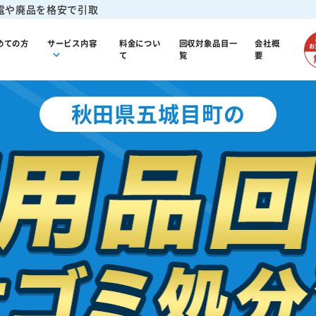
電や廃品を格安で引取
めての方
サービス内容
料金につい
回収対象品目一
会社概
て
覧
要
秋田県五城目町の