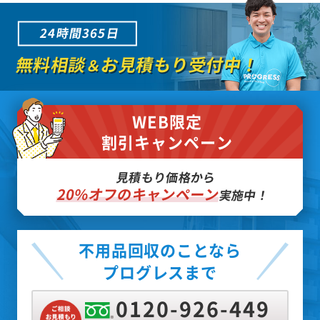
24時間365日
無料相談
お見積もり受付中！
＆
WEB限定
割引キャンペーン
見積もり価格から
20%オフのキャンペーン
実施中！
不用品回収のことなら
プログレスまで
0120-926-449