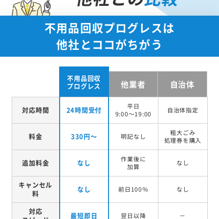
不用品回収プログレスは
他社とココがちがう
不用品回収
他業者
自治体
プログレス
平日
対応時間
24時間受付
自治体指定
9:00～19:00
粗大ごみ
料金
330円～
明記なし
処理券を
購入
作業後に
追加料金
なし
なし
加算
キャンセル
なし
前日100％
なし
料
対応
最短即日
翌日以降
－