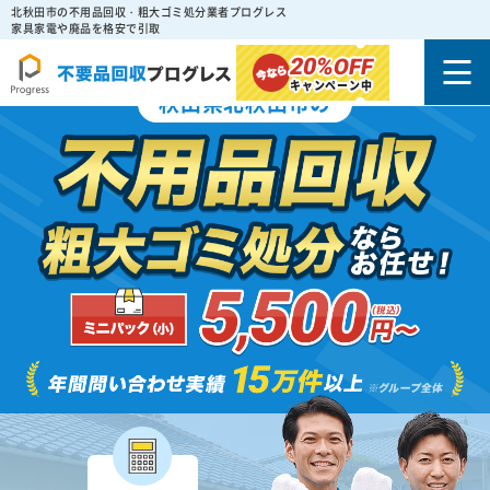
北秋田市の不用品回収・粗大ゴミ処分業者プログレス
家具家電や廃品を格安で引取
20%
OFF
キャンペーン中
秋田県北秋田市の