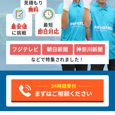
見積もり
無料
最短
最安値
即日対応
に挑戦
フジテレビ
朝日新聞
神奈川新聞
などで特集されました！