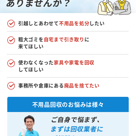
ありませんか？
引越しとあわせて
不用品を処分
したい
粗大ゴミを
自宅まで引き取り
に
来てほしい
使わなくなった
家具や家電を回収
してほしい
事務所や倉庫にある
廃品を捨てたい
不用品回収のお悩みは様々
ご自身で悩まず、
まずは回収業者に