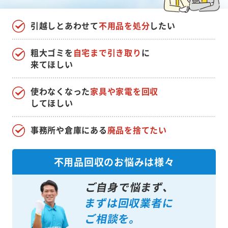
引越しとあわせて
不用品を処分
したい
粗大ゴミを
自宅まで引き取り
に
来てほしい
使わなくなった
家具や家電を回収
してほしい
事務所や倉庫にある
廃品を捨てたい
不用品回収のお悩みは様々
ご自身で悩まず、
まずは回収業者に
ご相談を。