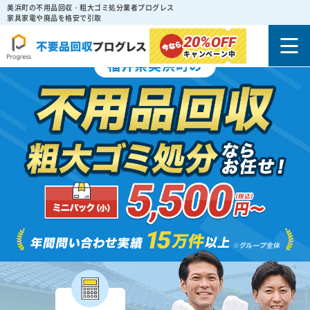
美浜町の不用品回収・粗大ゴミ処分業者プログレス
家具家電や廃品を格安で引取
20%
OFF
キャンペーン中
福井県美浜町の