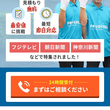
見積もり
無料
最短
最安値
即日対応
に挑戦
フジテレビ
朝日新聞
神奈川新聞
などで特集されました！