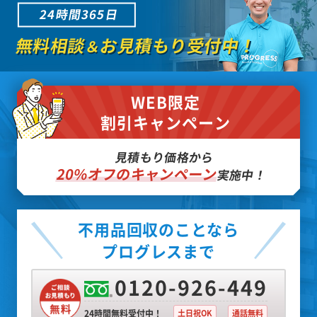
24時間365日
無料相談
お見積もり受付中！
＆
WEB限定
割引キャンペーン
見積もり価格から
20%オフのキャンペーン
実施中！
不用品回収のことなら
プログレスまで
0120-926-449
24時間無料受付中！
土日祝OK
通話無料