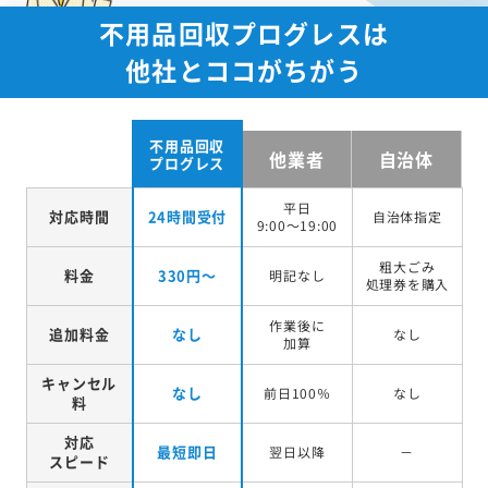
不用品回収プログレスは
他社とココがちがう
不用品回収
他業者
自治体
プログレス
平日
対応時間
24時間受付
自治体指定
9:00～19:00
粗大ごみ
料金
330円～
明記なし
処理券を
購入
作業後に
追加料金
なし
なし
加算
キャンセル
なし
前日100％
なし
料
対応
最短即日
翌日以降
－
スピード