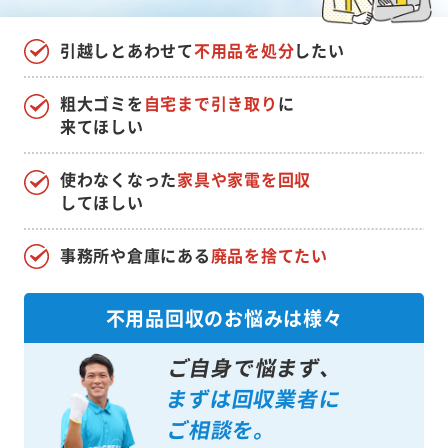
引越しとあわせて
不用品を処分
したい
粗大ゴミを
自宅まで引き取り
に
来てほしい
使わなくなった
家具や家電を回収
してほしい
事務所や倉庫にある
廃品を捨てたい
不用品回収のお悩みは様々
ご自身で悩まず、
まずは回収業者に
ご相談を。