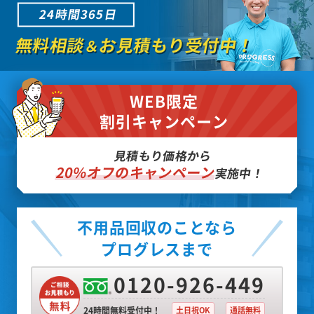
24時間365日
無料相談
お見積もり受付中！
＆
WEB限定
割引キャンペーン
見積もり価格から
20%オフのキャンペーン
実施中！
不用品回収のことなら
プログレスまで
0120-926-449
24時間無料受付中！
土日祝OK
通話無料