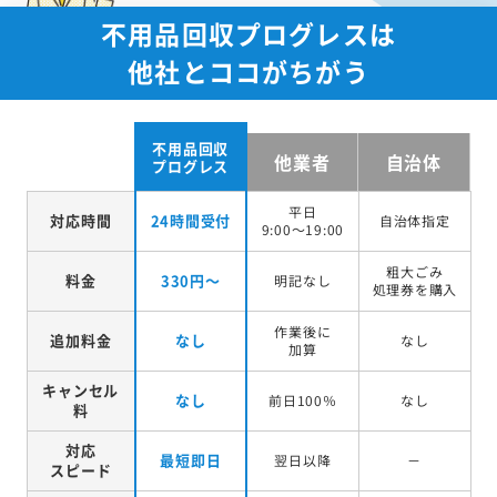
不用品回収プログレスは
他社とココがちがう
不用品回収
他業者
自治体
プログレス
平日
対応時間
24時間受付
自治体指定
9:00～19:00
粗大ごみ
料金
330円～
明記なし
処理券を
購入
作業後に
追加料金
なし
なし
加算
キャンセル
なし
前日100％
なし
料
対応
最短即日
翌日以降
－
スピード