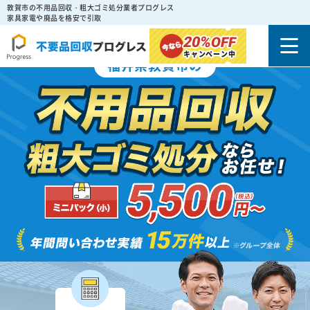
敦賀市の不用品回収・粗大ゴミ処分業者プログレス
家具家電や廃品を格安で引取
20%
OFF
キャンペーン中
福井県敦賀市の