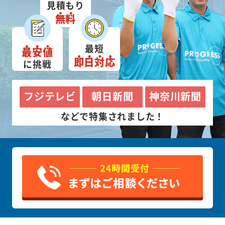
見積もり
無料
最短
最安値
即日対応
に挑戦
フジテレビ
朝日新聞
神奈川新聞
などで特集されました！