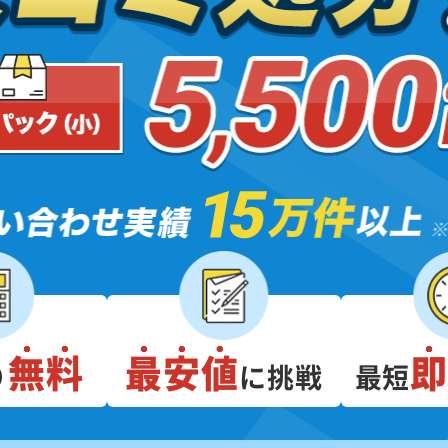
無料
最安値
り
に挑戦
最短