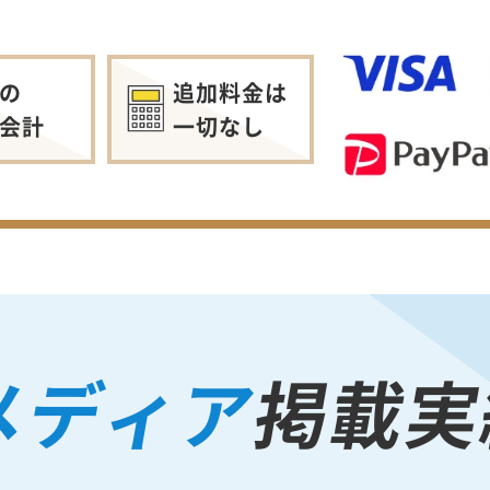
の
追加料金は
会計
一切なし
メディア
掲載実