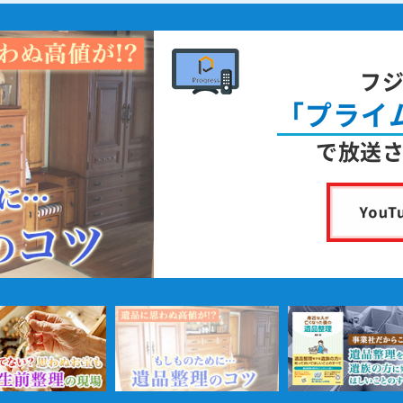
フ
「プライ
で放送