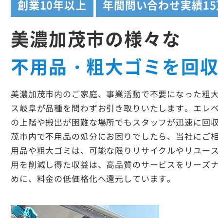
創業
10年以上
年間問い合わせ実績
1
美濃加茂市の様々な
不用品・粗大ゴミを回
美濃加茂市内のご家庭、事業活動で不要になった粗
ス岐阜が品種を問わずお引き取りいたします。エレ
の上階や搬出が困難な場所でもスタッフが迅速に回
茂市内で不用品の処分にお困りでしたら、当社にご
用品や粗大ゴミは、可能な限りリサイクルやリユー
用を削減し得た収益は、高品質のサービスをリーズ
めに、料金の低価格化へ還元しています。