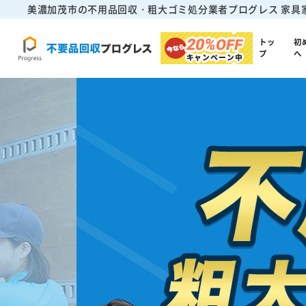
美濃加茂市の不用品回収・粗大ゴミ処分業者プログレス
家具
20%
OFF
トッ
初
プ
へ
キャンペーン中