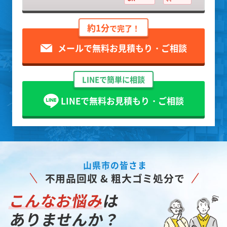
24時間無料受付中！
OK
料
約1分
で完了！
メールで無料お見積もり・ご相談
LINEで簡単に相談
LINEで無料お見積もり・ご相談
山県市の皆さま
不用品回収 & 粗大ゴミ処分で
こんなお悩み
は
ありませんか？