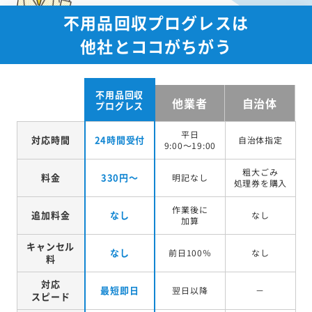
不用品回収プログレスは
他社とココがちがう
不用品回収
他業者
自治体
プログレス
平日
対応時間
24時間受付
自治体指定
9:00～19:00
粗大ごみ
料金
330円～
明記なし
処理券を
購入
作業後に
追加料金
なし
なし
加算
キャンセル
なし
前日100％
なし
料
対応
最短即日
翌日以降
－
スピード