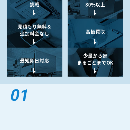
業界最安値に
リサイクル率
挑戦
80%以上
見積もり無料＆
高価買取
追加料金なし
少量から
家
最短即日対応
まるごとまでOK