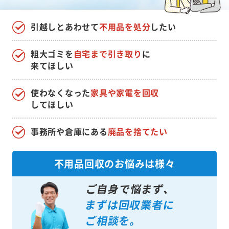
引越しとあわせて
不用品を処分
したい
粗大ゴミを
自宅まで引き取り
に
来てほしい
使わなくなった
家具や家電を回収
してほしい
事務所や倉庫にある
廃品を捨てたい
不用品回収のお悩みは様々
ご自身で悩まず、
まずは回収業者に
ご相談を。