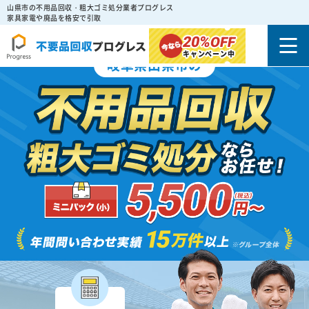
山県市の不用品回収・粗大ゴミ処分業者プログレス
家具家電や廃品を格安で引取
20%
OFF
キャンペーン中
岐阜県山県市の