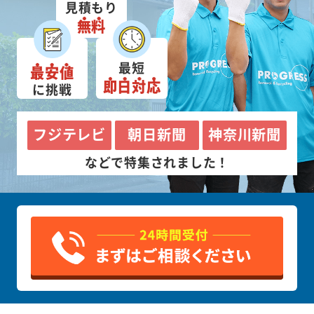
見積もり
無料
最短
最安値
即日対応
に挑戦
フジテレビ
朝日新聞
神奈川新聞
などで特集されました！