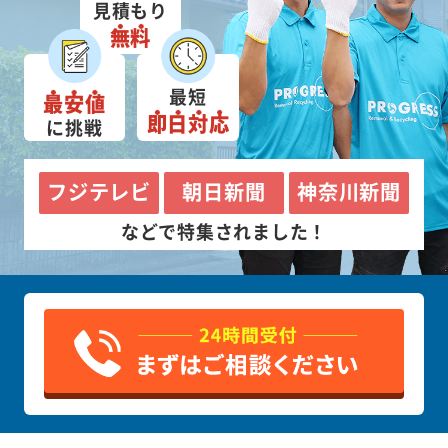
見積もり
無料
最短
最安値
即日対応
に挑戦
フジテレビ
朝日新聞
神奈川新聞
などで特集されました！