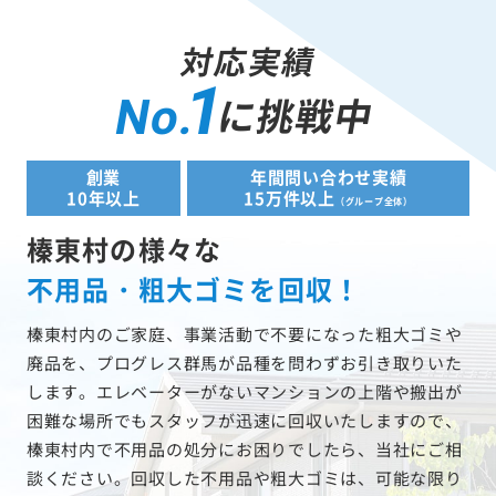
対応実績
1
に挑戦中
No.
創業
年間問い合わせ実績
10年以上
15万件以上
（グループ全体）
榛東村の様々な
不用品・粗大ゴミを回収！
榛東村内のご家庭、事業活動で不要になった粗大ゴミや
廃品を、プログレス群馬が品種を問わずお引き取りいた
します。エレベーターがないマンションの上階や搬出が
困難な場所でもスタッフが迅速に回収いたしますので、
榛東村内で不用品の処分にお困りでしたら、当社にご相
談ください。回収した不用品や粗大ゴミは、可能な限り