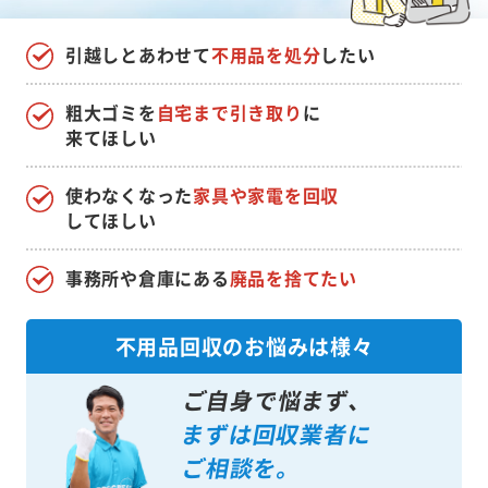
引越しとあわせて
不用品を処分
したい
粗大ゴミを
自宅まで引き取り
に
来てほしい
使わなくなった
家具や家電を回収
してほしい
事務所や倉庫にある
廃品を捨てたい
不用品回収のお悩みは様々
ご自身で悩まず、
まずは回収業者に
ご相談を。