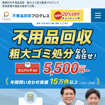
榛東村の不用品回収・粗大ゴミ処分業者プログレス
家具家電や廃品を格安で引取
20%
OFF
キャンペーン中
群馬県榛東村の