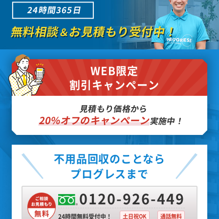
24時間365日
無料相談
お見積もり受付中！
＆
WEB限定
割引キャンペーン
見積もり価格から
20%オフのキャンペーン
実施中！
不用品回収のことなら
プログレスまで
0120-926-449
24時間無料受付中！
土日祝OK
通話無料