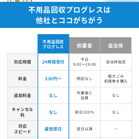
不用品回収プログレスは
他社とココがちがう
不用品回収
他業者
自治体
プログレス
平日
対応時間
24時間受付
自治体指定
9:00～19:00
粗大ごみ
料金
330円～
明記なし
処理券を
購入
作業後に
追加料金
なし
なし
加算
キャンセル
なし
前日100％
なし
料
対応
最短即日
翌日以降
－
スピード