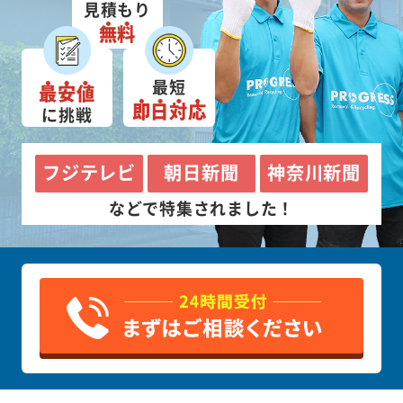
見積もり
無料
最短
最安値
即日対応
に挑戦
フジテレビ
朝日新聞
神奈川新聞
などで特集されました！