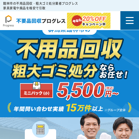
館林市の不用品回収・粗大ゴミ処分業者プログレス
家具家電や廃品を格安で引取
20%
OFF
キャンペーン中
群馬県館林市の