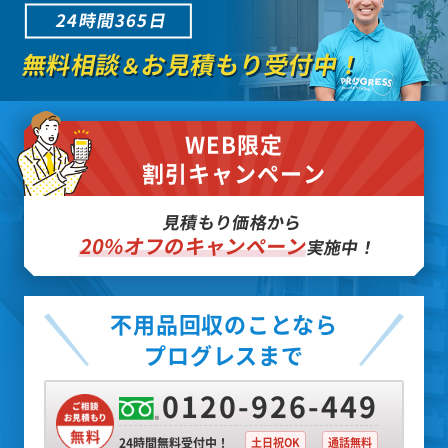
24時間365日
無料相談
お見積もり受付中！
＆
WEB限定
割引キャンペーン
見積もり価格から
20%オフのキャンペーン
実施中！
不用品回収のことなら
プログレスまで
0120-926-449
24時間無料受付中！
土日祝OK
通話無料