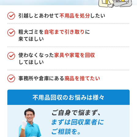
引越しとあわせて
不用品を処分
したい
粗大ゴミを
自宅まで引き取り
に
来てほしい
使わなくなった
家具や家電を回収
してほしい
事務所や倉庫にある
廃品を捨てたい
不用品回収のお悩みは様々
ご自身で悩まず、
まずは回収業者に
ご相談を。