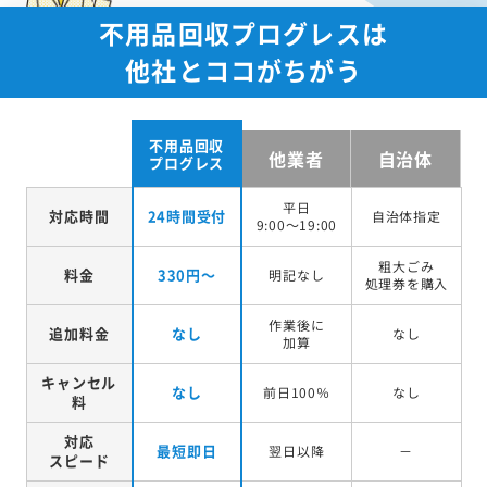
不用品回収プログレスは
他社とココがちがう
不用品回収
他業者
自治体
プログレス
平日
対応時間
24時間受付
自治体指定
9:00～19:00
粗大ごみ
料金
330円～
明記なし
処理券を
購入
作業後に
追加料金
なし
なし
加算
キャンセル
なし
前日100％
なし
料
対応
最短即日
翌日以降
－
スピード