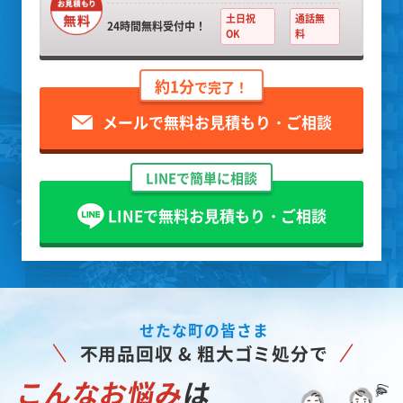
土日祝
通話無
24時間無料受付中！
OK
料
約1分
で完了！
メールで無料お見積もり・ご相談
LINEで簡単に相談
LINEで無料お見積もり・ご相談
せたな町の皆さま
不用品回収 & 粗大ゴミ処分で
こんなお悩み
は