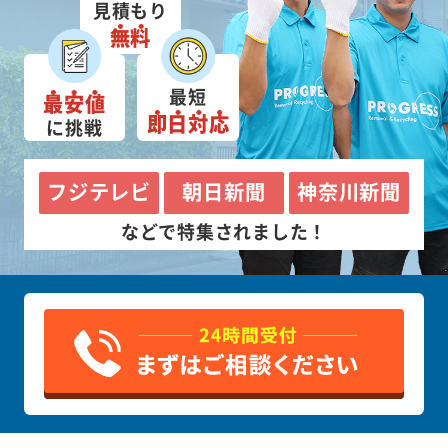
見積もり
無料
最短
最安値
即日対応
に挑戦
フジテレビ
朝日新聞
神奈川新聞
などで特集されました！