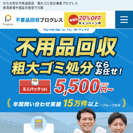
せたな町の不用品回収・粗大ゴミ処分業者プログレス
家具家電や廃品を格安で引取
20%
OFF
キャンペーン中
北海道せたな町の