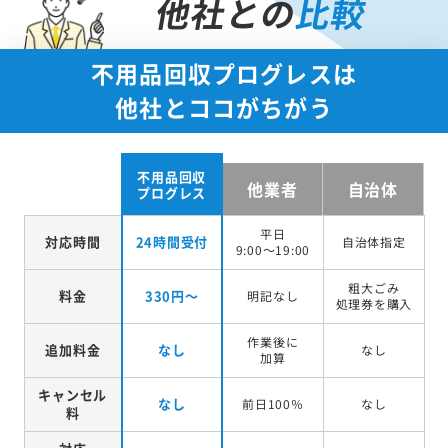
他社との
比較
不用品回収プログレスは
他社とココがちがう
不用品回収
他業者
自治体
プログレス
平日
対応時間
24時間受付
自治体指定
9:00～19:00
粗大ごみ
料金
330円～
明記なし
処理券を
購入
作業後に
追加料金
なし
なし
加算
キャンセル
なし
前日100％
なし
料