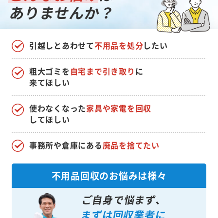
ありませんか？
引越しとあわせて
不用品を処分
したい
粗大ゴミを
自宅まで引き取り
に
来てほしい
使わなくなった
家具や家電を回収
してほしい
事務所や倉庫にある
廃品を捨てたい
不用品回収のお悩みは様々
ご自身で悩まず、
まずは回収業者に