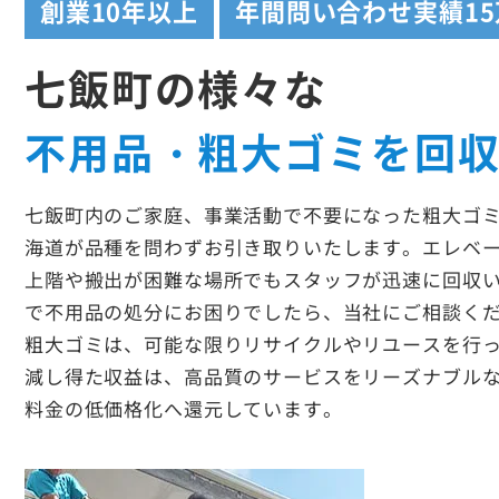
創業
10年以上
年間問い合わせ実績
1
七飯町の様々な
不用品・粗大ゴミを回
七飯町内のご家庭、事業活動で不要になった粗大ゴ
海道が品種を問わずお引き取りいたします。エレベ
上階や搬出が困難な場所でもスタッフが迅速に回収
で不用品の処分にお困りでしたら、当社にご相談く
粗大ゴミは、可能な限りリサイクルやリユースを行
減し得た収益は、高品質のサービスをリーズナブル
料金の低価格化へ還元しています。