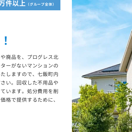
5万件以上
（グループ全体）
収！
ミや廃品を、プログレス北
ーターがないマンションの
いたしますので、七飯町内
ださい。回収した不用品や
っています。処分費用を削
な価格で提供するために、