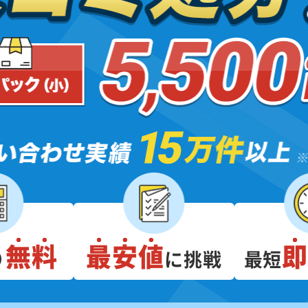
無料
最安値
り
に挑戦
最短