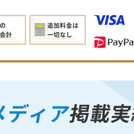
の
追加料金は
会計
一切なし
メディア
掲載実