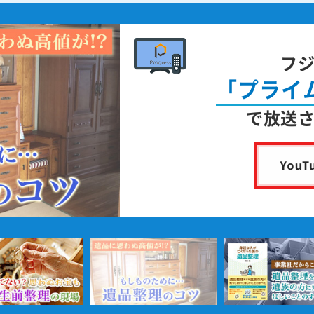
フ
「プライ
で放送