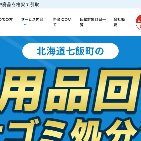
や廃品を格安で引取
めての方
サービス内容
料金につい
回収対象品目一
会社概
て
覧
要
北海道七飯町の