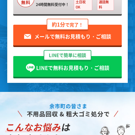
土日祝
通話無
24時間無料受付中！
OK
料
約1分
で完了！
メールで無料お見積もり・ご相談
LINEで簡単に相談
LINEで無料お見積もり・ご相談
余市町の皆さま
不用品回収 & 粗大ゴミ処分で
こんなお悩み
は