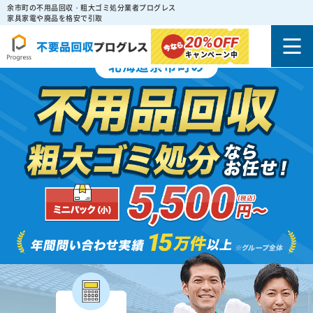
余市町の不用品回収・粗大ゴミ処分業者プログレス
家具家電や廃品を格安で引取
20%
OFF
キャンペーン中
北海道余市町の