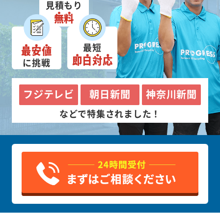
見積もり
無料
最短
最安値
即日対応
に挑戦
フジテレビ
朝日新聞
神奈川新聞
などで特集されました！