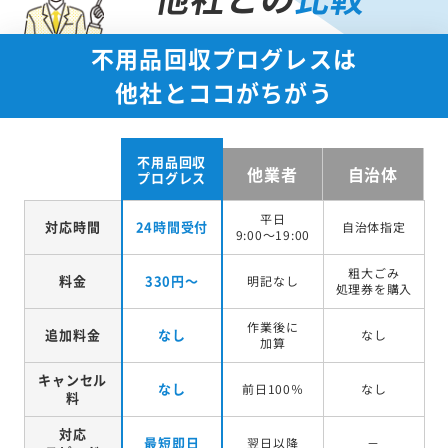
他社との
比較
不用品回収プログレスは
他社とココがちがう
不用品回収
他業者
自治体
プログレス
平日
対応時間
24時間受付
自治体指定
9:00～19:00
粗大ごみ
料金
330円～
明記なし
処理券を
購入
作業後に
追加料金
なし
なし
加算
キャンセル
なし
前日100％
なし
料