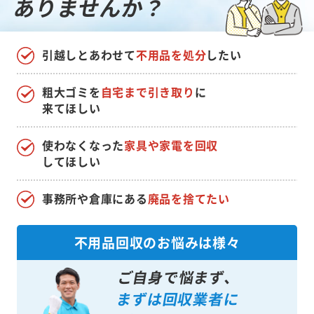
ありませんか？
引越しとあわせて
不用品を処分
したい
粗大ゴミを
自宅まで引き取り
に
来てほしい
使わなくなった
家具や家電を回収
してほしい
事務所や倉庫にある
廃品を捨てたい
不用品回収のお悩みは様々
ご自身で悩まず、
まずは回収業者に