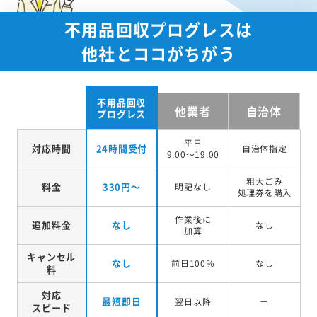
不用品回収プログレスは
他社とココがちがう
不用品回収
他業者
自治体
プログレス
平日
対応時間
24時間受付
自治体指定
9:00～19:00
粗大ごみ
料金
330円～
明記なし
処理券を
購入
作業後に
追加料金
なし
なし
加算
キャンセル
なし
前日100％
なし
料
対応
最短即日
翌日以降
－