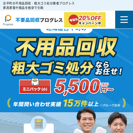
古平町の不用品回収・粗大ゴミ処分業者プログレス
家具家電や廃品を格安で引取
20%
OFF
キャンペーン中
北海道古平町の