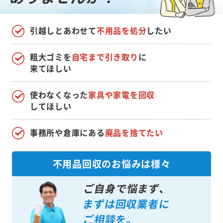
ありませんか？
引越しとあわせて
不用品を処分
したい
粗大ゴミを
自宅まで引き取り
に
来てほしい
使わなくなった
家具や家電を回収
してほしい
事務所や倉庫にある
廃品を捨てたい
不用品回収のお悩みは様々
ご自身で悩まず、
まずは回収業者に