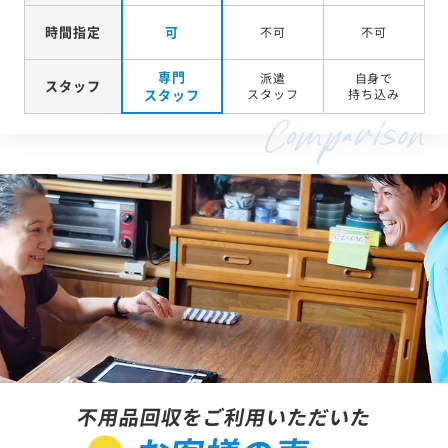
スピード
時間指定
可
不可
不可
専門
派遣
自身で
スタッフ
スタッフ
スタッフ
持ち込み
不用品回収をご利用いただいた