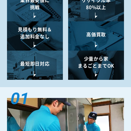
業界最安値に
リサイクル率
挑戦
80%以上
見積もり無料＆
高価買取
追加料金なし
少量から
家
最短即日対応
まるごとまでOK