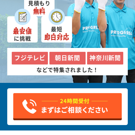
見積もり
無料
最短
最安値
即日対応
に挑戦
フジテレビ
朝日新聞
神奈川新聞
などで特集されました！