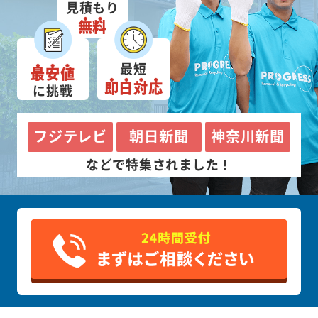
見積もり
無料
最短
最安値
即日対応
に挑戦
フジテレビ
朝日新聞
神奈川新聞
などで特集されました！