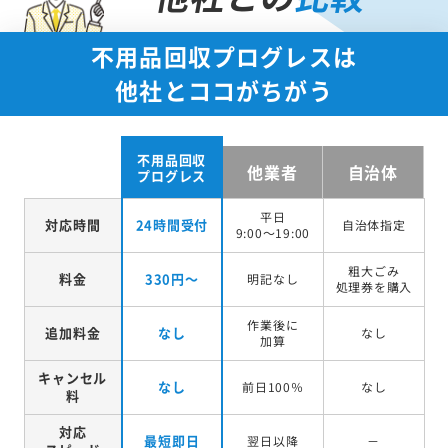
不用品回収プログレスは
他社とココがちがう
不用品回収
他業者
自治体
プログレス
平日
対応時間
24時間受付
自治体指定
9:00～19:00
粗大ごみ
料金
330円～
明記なし
処理券を
購入
作業後に
追加料金
なし
なし
加算
キャンセル
なし
前日100％
なし
料
対応
最短即日
翌日以降
－