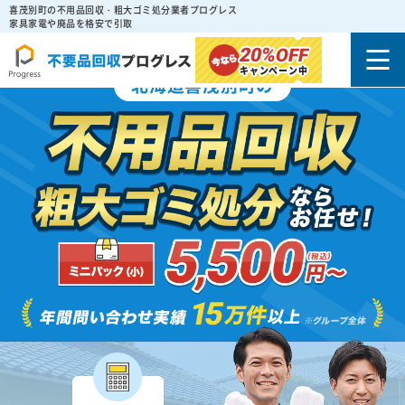
喜茂別町の不用品回収・粗大ゴミ処分業者プログレス
家具家電や廃品を格安で引取
20%
OFF
キャンペーン中
北海道喜茂別町の