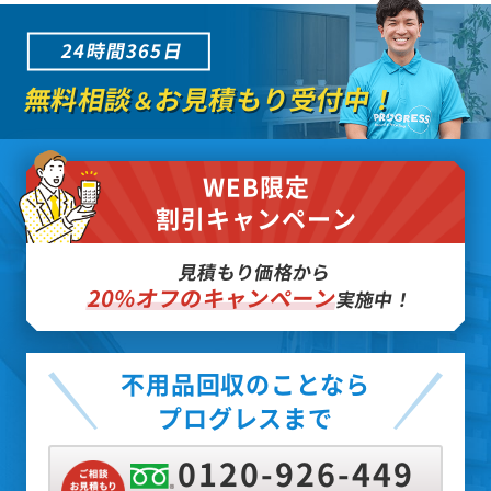
24時間365日
無料相談
お見積もり受付中！
＆
WEB限定
割引キャンペーン
見積もり価格から
20%オフのキャンペーン
実施中！
不用品回収のことなら
プログレスまで
0120-926-449