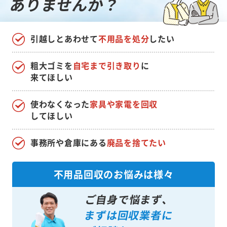
ありませんか？
引越しとあわせて
不用品を処分
したい
粗大ゴミを
自宅まで引き取り
に
来てほしい
使わなくなった
家具や家電を回収
してほしい
事務所や倉庫にある
廃品を捨てたい
不用品回収のお悩みは様々
ご自身で悩まず、
まずは回収業者に