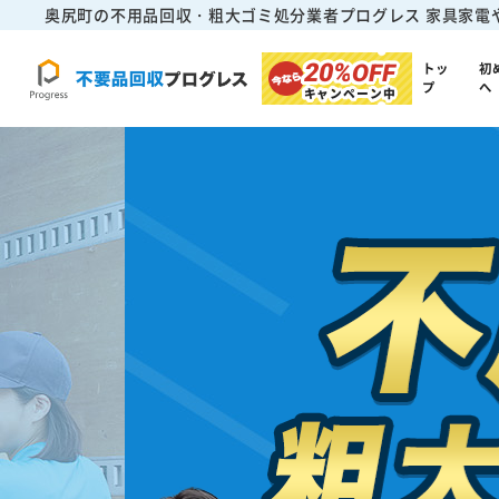
奥尻町の不用品回収・粗大ゴミ処分業者プログレス
家具家電
20%
OFF
トッ
初
プ
へ
キャンペーン中