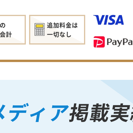
の
追加料金は
会計
一切なし
メディア
掲載実