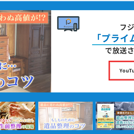
フ
「プライ
で放送