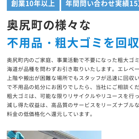
創業
10年以上
年間問い合わせ実績
1
奥尻町の様々な
不用品・粗大ゴミを回
奥尻町内のご家庭、事業活動で不要になった粗大ゴ
海道が品種を問わずお引き取りいたします。エレベ
上階や搬出が困難な場所でもスタッフが迅速に回収
で不用品の処分にお困りでしたら、当社にご相談く
粗大ゴミは、可能な限りリサイクルやリユースを行
減し得た収益は、高品質のサービスをリーズナブル
料金の低価格化へ還元しています。