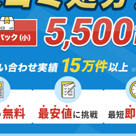
無料
最安値
り
に挑戦
最短