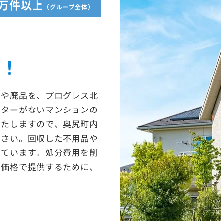
5万件以上
（グループ全体）
収！
ミや廃品を、プログレス北
ーターがないマンションの
いたしますので、奥尻町内
ださい。回収した不用品や
っています。処分費用を削
な価格で提供するために、