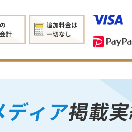
の
追加料金は
会計
一切なし
メディア
掲載実