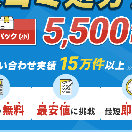
無料
最安値
り
に挑戦
最短