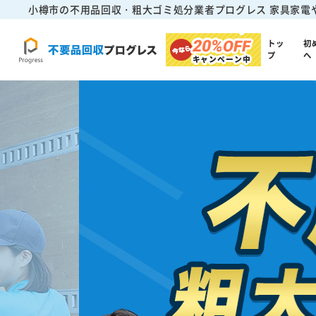
小樽市の不用品回収・粗大ゴミ処分業者プログレス
家具家電
20%
OFF
トッ
初
プ
へ
キャンペーン中