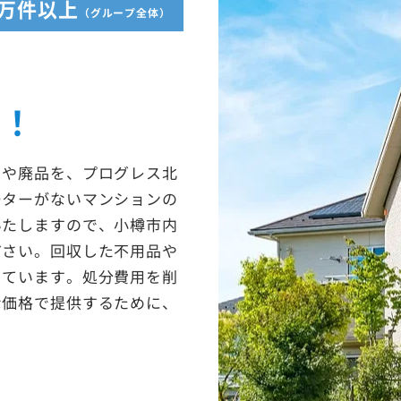
5万件以上
（グループ全体）
収！
ミや廃品を、プログレス北
ーターがないマンションの
いたしますので、小樽市内
ださい。回収した不用品や
っています。処分費用を削
な価格で提供するために、