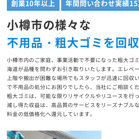
創業
10年以上
年間問い合わせ実績
1
小樽市の様々な
不用品・粗大ゴミを回
小樽市内のご家庭、事業活動で不要になった粗大ゴ
海道が品種を問わずお引き取りいたします。エレベ
上階や搬出が困難な場所でもスタッフが迅速に回収
で不用品の処分にお困りでしたら、当社にご相談く
粗大ゴミは、可能な限りリサイクルやリユースを行
減し得た収益は、高品質のサービスをリーズナブル
料金の低価格化へ還元しています。