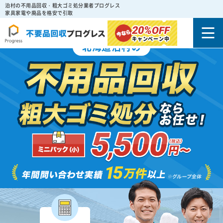
泊村の不用品回収・粗大ゴミ処分業者プログレス
家具家電や廃品を格安で引取
20%
OFF
キャンペーン中
北海道泊村の