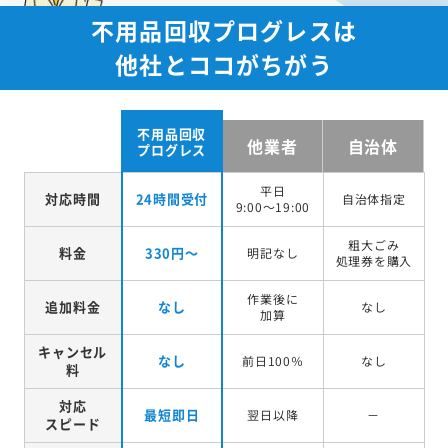
不用品回収プログレスは
他社とココがちがう
不用品回収
他業者
自治体
プログレス
平日
対応時間
24時間受付
自治体指定
9:00～19:00
粗大ごみ
料金
330円～
明記なし
処理券を
購入
作業後に
追加料金
なし
なし
加算
キャンセル
なし
前日100％
なし
料
対応
最短即日
翌日以降
－
スピード