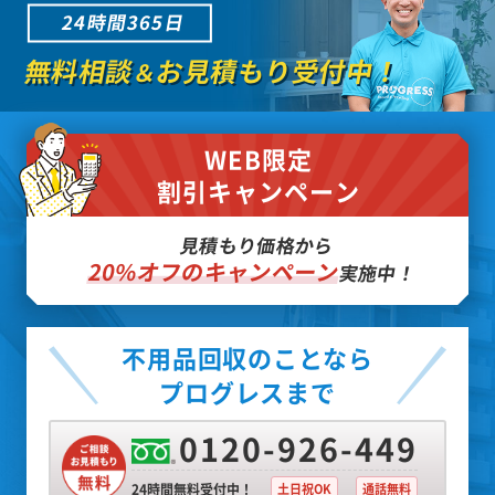
24時間365日
無料相談
お見積もり受付中！
＆
WEB限定
割引キャンペーン
見積もり価格から
20%オフのキャンペーン
実施中！
不用品回収のことなら
プログレスまで
0120-926-449
24時間無料受付中！
土日祝OK
通話無料