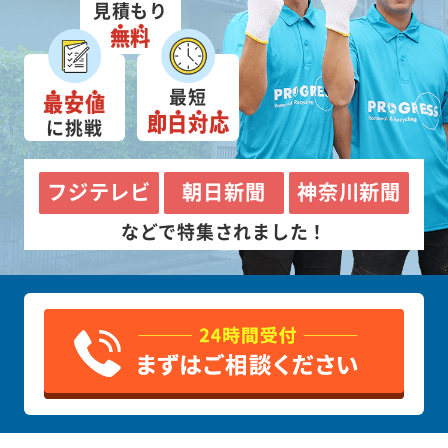
見積もり
無料
最短
最安値
即日対応
に挑戦
フジテレビ
朝日新聞
神奈川新聞
などで特集されました！