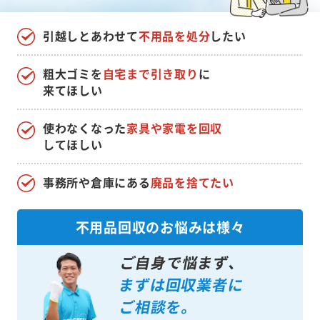
引越しとあわせて
不用品を処分
したい
粗大ゴミを
自宅まで引き取り
に
来てほしい
使わなくなった
家具や家電を回収
してほしい
事務所や倉庫にある
廃品を捨てたい
不用品回収のお悩みは様々
ご自身で悩まず、
まずは回収業者に
ご相談を。