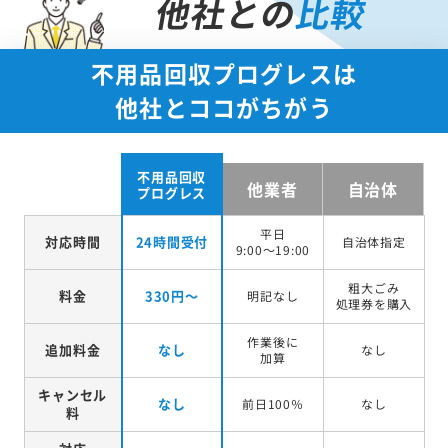
他社との
比較
不用品回収プログレスは
他社とココがちがう
不用品回収
他業者
自治体
プログレス
平日
対応時間
24時間受付
自治体指定
9:00～19:00
粗大ごみ
料金
330円～
明記なし
処理券を
購入
作業後に
追加料金
なし
なし
加算
キャンセル
なし
前日100％
なし
料