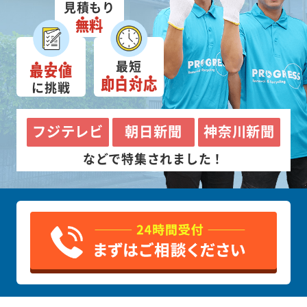
見積もり
無料
最短
最安値
即日対応
に挑戦
フジテレビ
朝日新聞
神奈川新聞
などで特集されました！