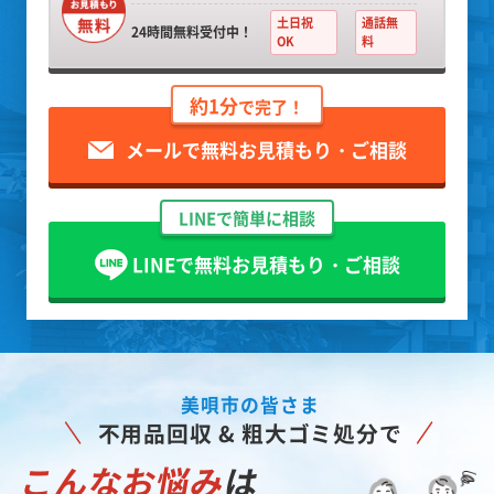
土日祝
通話無
24時間無料受付中！
OK
料
約1分
で完了！
メールで無料お見積もり・ご相談
LINEで簡単に相談
LINEで無料お見積もり・ご相談
美唄市の皆さま
不用品回収 & 粗大ゴミ処分で
こんなお悩み
は