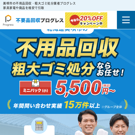
美唄市の不用品回収・粗大ゴミ処分業者プログレス
家具家電や廃品を格安で引取
20%
OFF
キャンペーン中
北海道美唄市の