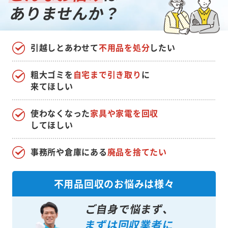
ありませんか？
引越しとあわせて
不用品を処分
したい
粗大ゴミを
自宅まで引き取り
に
来てほしい
使わなくなった
家具や家電を回収
してほしい
事務所や倉庫にある
廃品を捨てたい
不用品回収のお悩みは様々
ご自身で悩まず、
まずは回収業者に