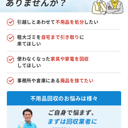
ありませんか？
引越しとあわせて
不用品を処分
したい
粗大ゴミを
自宅まで引き取り
に
来てほしい
使わなくなった
家具や家電を回収
してほしい
事務所や倉庫にある
廃品を捨てたい
不用品回収のお悩みは様々
ご自身で悩まず、
まずは回収業者に