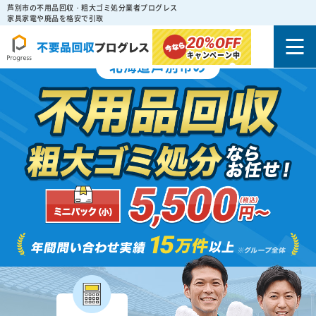
芦別市の不用品回収・粗大ゴミ処分業者プログレス
家具家電や廃品を格安で引取
20%
OFF
キャンペーン中
北海道芦別市の