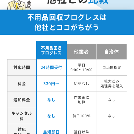
不用品回収プログレスは
他社とココがちがう
不用品回収
他業者
自治体
プログレス
平日
対応時間
24時間受付
自治体指定
9:00～19:00
粗大ごみ
料金
330円～
明記なし
処理券を
購入
作業後に
追加料金
なし
なし
加算
キャンセル
なし
前日100％
なし
料
対応
最短即日
翌日以降
－