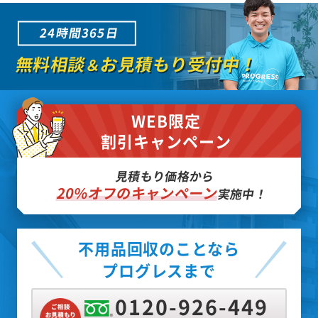
24時間365日
無料相談
お見積もり受付中！
＆
WEB限定
割引キャンペーン
見積もり価格から
20%オフのキャンペーン
実施中！
不用品回収のことなら
プログレスまで
0120-926-449