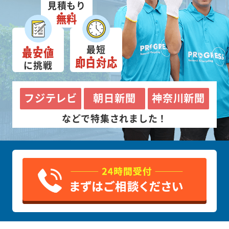
見積もり
無料
最短
最安値
即日対応
に挑戦
フジテレビ
朝日新聞
神奈川新聞
などで特集されました！