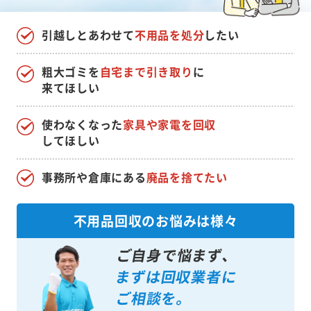
引越しとあわせて
不用品を処分
したい
粗大ゴミを
自宅まで引き取り
に
来てほしい
使わなくなった
家具や家電を回収
してほしい
事務所や倉庫にある
廃品を捨てたい
不用品回収のお悩みは様々
ご自身で悩まず、
まずは回収業者に
ご相談を。