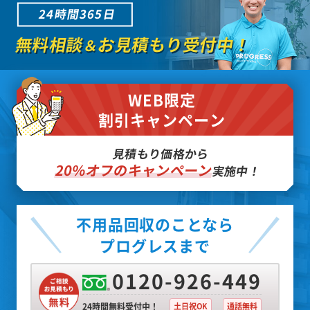
24時間365日
無料相談
お見積もり受付中！
＆
WEB限定
割引キャンペーン
見積もり価格から
20%オフのキャンペーン
実施中！
不用品回収のことなら
プログレスまで
0120-926-449
24時間無料受付中！
土日祝OK
通話無料