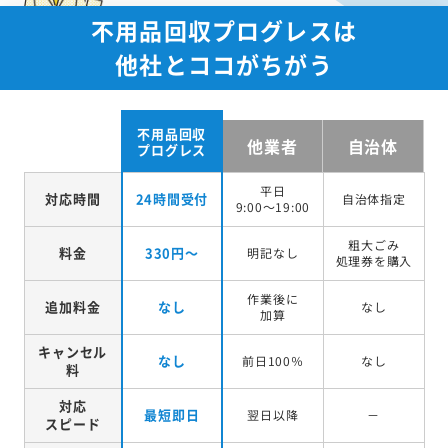
不用品回収プログレスは
他社とココがちがう
不用品回収
他業者
自治体
プログレス
平日
対応時間
24時間受付
自治体指定
9:00～19:00
粗大ごみ
料金
330円～
明記なし
処理券を
購入
作業後に
追加料金
なし
なし
加算
キャンセル
なし
前日100％
なし
料
対応
最短即日
翌日以降
－
スピード