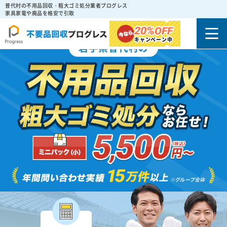
普代村の不用品回収・粗大ゴミ処分業者プログレス
家具家電や廃品を格安で引取
20%
OFF
キャンペーン中
岩手県普代村の