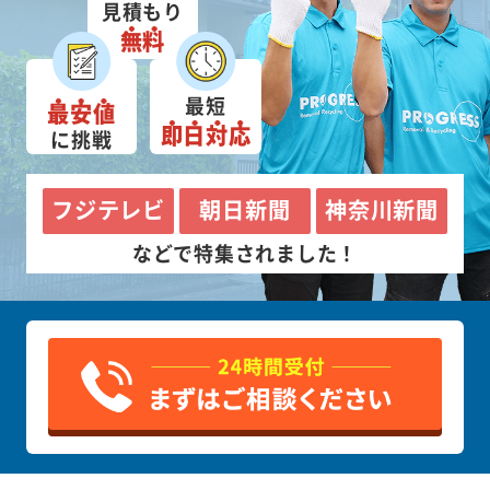
見積もり
無料
最短
最安値
即日対応
に挑戦
フジテレビ
朝日新聞
神奈川新聞
などで特集されました！