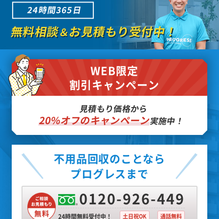
24時間365日
無料相談
お見積もり受付中！
＆
WEB限定
割引キャンペーン
見積もり価格から
20%オフのキャンペーン
実施中！
不用品回収のことなら
プログレスまで
0120-926-449
24時間無料受付中！
土日祝OK
通話無料