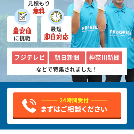
見積もり
無料
最短
最安値
即日対応
に挑戦
フジテレビ
朝日新聞
神奈川新聞
などで特集されました！