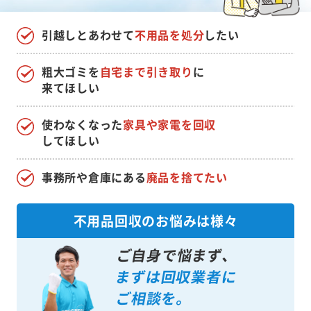
引越しとあわせて
不用品を処分
したい
粗大ゴミを
自宅まで引き取り
に
来てほしい
使わなくなった
家具や家電を回収
してほしい
事務所や倉庫にある
廃品を捨てたい
不用品回収のお悩みは様々
ご自身で悩まず、
まずは回収業者に
ご相談を。