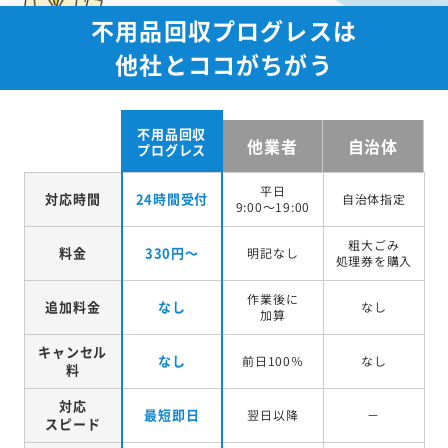
不用品回収プログレスは
他社とココがちがう
不用品回収
他業者
自治体
プログレス
平日
対応時間
24時間受付
自治体指定
9:00～19:00
粗大ごみ
料金
330円～
明記なし
処理券を
購入
作業後に
追加料金
なし
なし
加算
キャンセル
なし
前日100％
なし
料
対応
最短即日
翌日以降
－
スピード