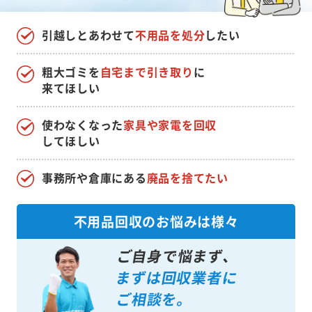
引越しとあわせて
不用品を処分
したい
粗大ゴミを
自宅まで引き取り
に
来てほしい
使わなくなった
家具や家電を回収
してほしい
事務所や倉庫にある
廃品を捨てたい
不用品回収のお悩みは様々
ご自身で悩まず、
まずは回収業者に
ご相談を。