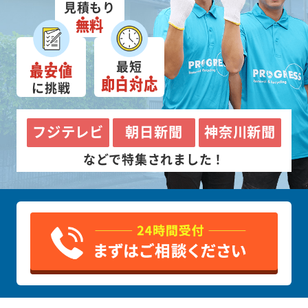
見積もり
無料
最短
最安値
即日対応
に挑戦
フジテレビ
朝日新聞
神奈川新聞
などで特集されました！