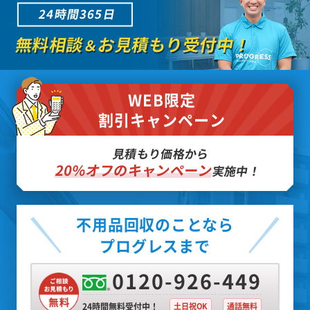
24時間365日
無料相談
お見積もり受付中！
＆
WEB限定
割引キャンペーン
見積もり価格から
20%オフのキャンペーン
実施中！
不用品回収のことなら
プログレスまで
0120-926-449
24時間無料受付中！
土日祝OK
通話無料