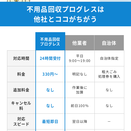
不用品回収プログレスは
他社とココがちがう
不用品回収
他業者
自治体
プログレス
平日
対応時間
24時間受付
自治体指定
9:00～19:00
粗大ごみ
料金
330円～
明記なし
処理券を
購入
作業後に
追加料金
なし
なし
加算
キャンセル
なし
前日100％
なし
料
対応
最短即日
翌日以降
－
スピード