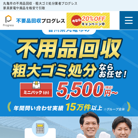
丸亀市の不用品回収・粗大ゴミ処分業者プログレス
家具家電や廃品を格安で引取
20%
OFF
キャンペーン中
香川県丸亀市の