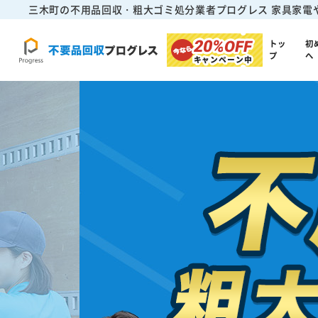
三木町の不用品回収・粗大ゴミ処分業者プログレス
家具家電
20%
OFF
トッ
初
プ
へ
キャンペーン中