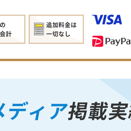
の
追加料金は
会計
一切なし
メディア
掲載実