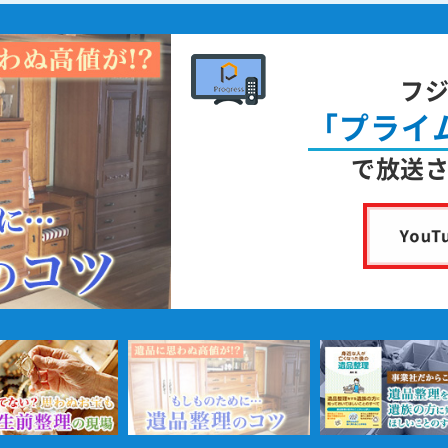
フ
「プライ
で放送