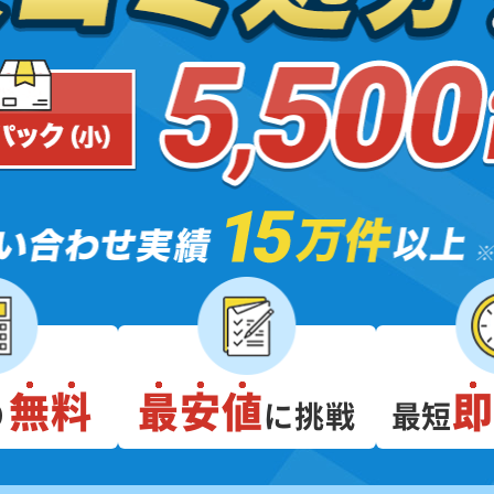
無料
最安値
り
に挑戦
最短