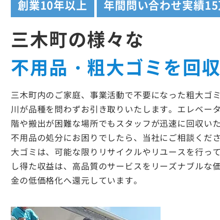
創業
10年以上
年間問い合わせ実績
1
三木町の様々な
不用品・粗大ゴミを回
三木町内のご家庭、事業活動で不要になった粗大ゴ
川が品種を問わずお引き取りいたします。エレベー
階や搬出が困難な場所でもスタッフが迅速に回収い
不用品の処分にお困りでしたら、当社にご相談くだ
大ゴミは、可能な限りリサイクルやリユースを行っ
し得た収益は、高品質のサービスをリーズナブルな
金の低価格化へ還元しています。