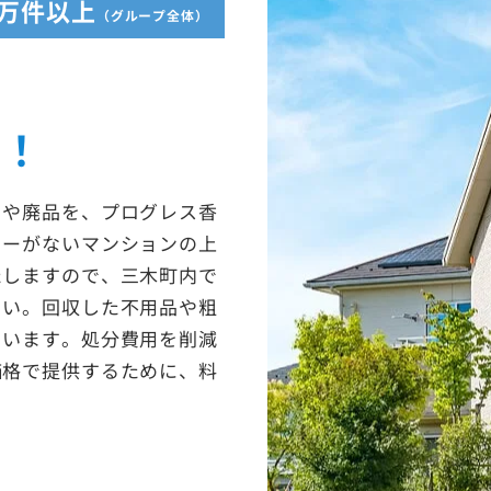
5万件以上
（グループ全体）
収！
ミや廃品を、プログレス香
ターがないマンションの上
たしますので、三木町内で
さい。回収した不用品や粗
ています。処分費用を削減
価格で提供するために、料