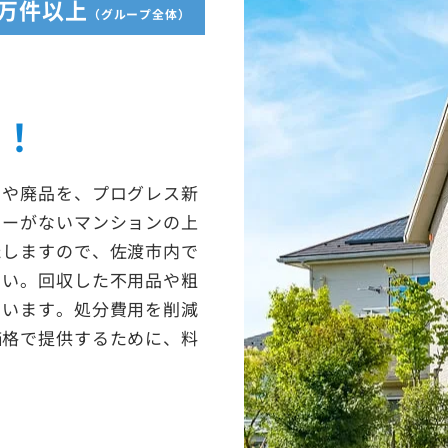
5万件以上
（グループ全体）
収！
ミや廃品を、プログレス新
ターがないマンションの上
たしますので、佐渡市内で
さい。回収した不用品や粗
ています。処分費用を削減
価格で提供するために、料