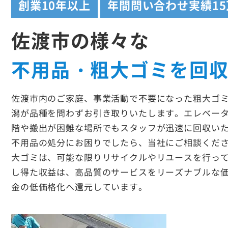
創業
10年以上
年間問い合わせ実績
1
佐渡市の様々な
不用品・粗大ゴミを回
佐渡市内のご家庭、事業活動で不要になった粗大ゴ
潟が品種を問わずお引き取りいたします。エレベー
階や搬出が困難な場所でもスタッフが迅速に回収い
不用品の処分にお困りでしたら、当社にご相談くだ
大ゴミは、可能な限りリサイクルやリユースを行っ
し得た収益は、高品質のサービスをリーズナブルな
金の低価格化へ還元しています。