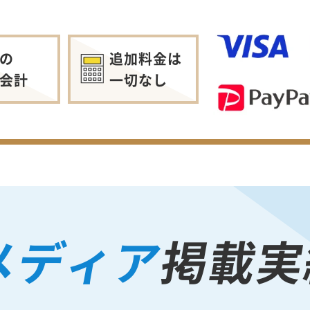
の
追加料金は
会計
一切なし
メディア
掲載実