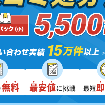
無料
最安値
り
に挑戦
最短