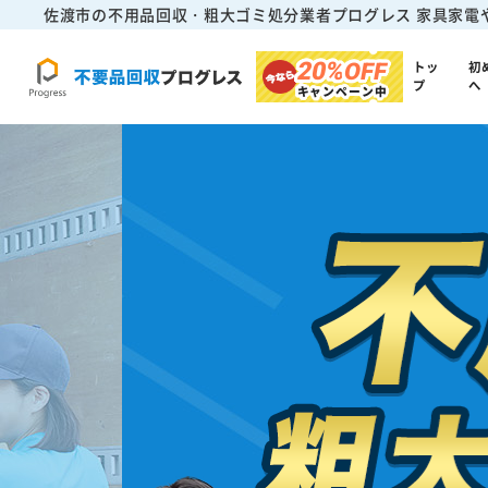
佐渡市の不用品回収・粗大ゴミ処分業者プログレス
家具家電
20%
OFF
トッ
初
プ
へ
キャンペーン中