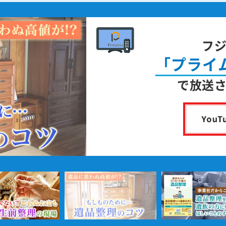
フ
「プライ
で放送