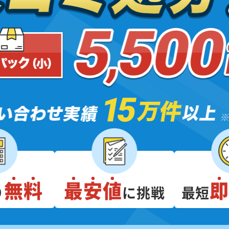
無料
最安値
り
に挑戦
最短