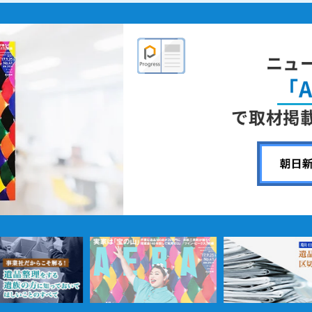
ニュ
「A
で取材掲