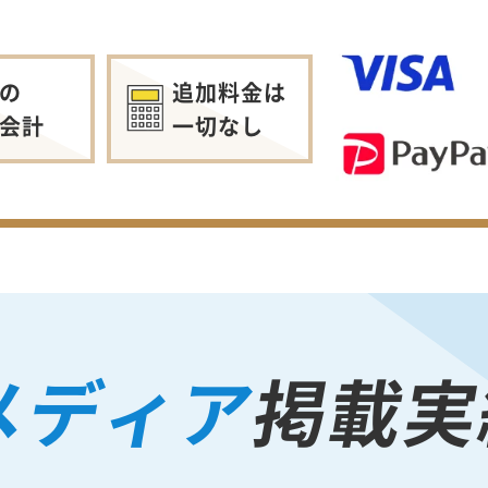
の
追加料金は
会計
一切なし
メディア
掲載実