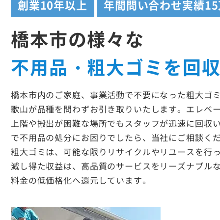
創業
10年以上
年間問い合わせ実績
1
橋本市の様々な
不用品・粗大ゴミを回
橋本市内のご家庭、事業活動で不要になった粗大ゴ
歌山が品種を問わずお引き取りいたします。エレベ
上階や搬出が困難な場所でもスタッフが迅速に回収
で不用品の処分にお困りでしたら、当社にご相談く
粗大ゴミは、可能な限りリサイクルやリユースを行
減し得た収益は、高品質のサービスをリーズナブル
料金の低価格化へ還元しています。