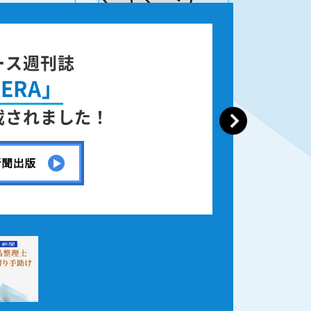
ース週刊誌
ERA」
載されました！