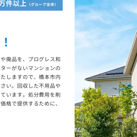
5万件以上
（グループ全体）
収！
ミや廃品を、プログレス和
ーターがないマンションの
いたしますので、橋本市内
ださい。回収した不用品や
っています。処分費用を削
な価格で提供するために、