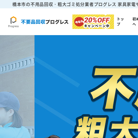
橋本市の不用品回収・粗大ゴミ処分業者プログレス
家具家電
20%
OFF
トッ
初
プ
へ
キャンペーン中