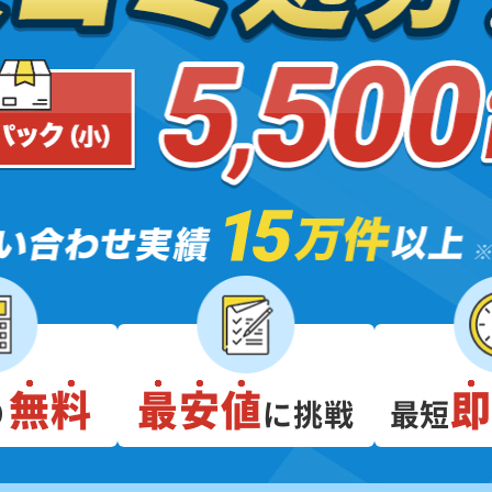
無料
最安値
り
に挑戦
最短