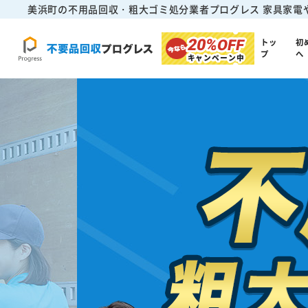
美浜町の不用品回収・粗大ゴミ処分業者プログレス
家具家電
20%
OFF
トッ
初
プ
へ
キャンペーン中