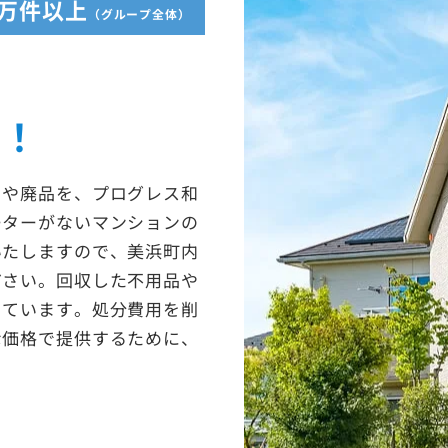
5万件以上
（グループ全体）
収！
ミや廃品を、プログレス和
ーターがないマンションの
いたしますので、美浜町内
ださい。回収した不用品や
っています。処分費用を削
な価格で提供するために、