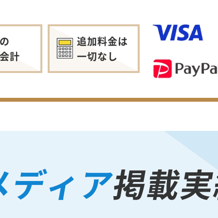
の
追加料金は
会計
一切なし
メディア
掲載実