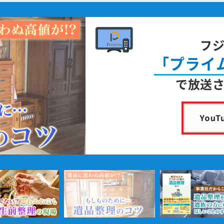
フ
「プライ
で放送