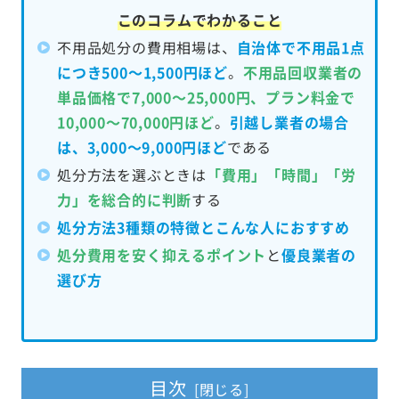
このコラムでわかること
不用品処分の費用相場は、
自治体で不用品1点
につき500～1,500円ほど
。
不用品回収業者の
単品価格で7,000～25,000円、プラン料金で
10,000～70,000円ほど
。
引越し業者の場合
は、3,000～9,000円ほど
である
処分方法を選ぶときは
「費用」「時間」「労
力」を総合的に判断
する
処分方法3種類の特徴
と
こんな人におすすめ
処分費用を安く抑えるポイント
と
優良業者の
選び方
目次