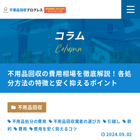
コラム
Column
不用品回収の費用相場を徹底解説！各処
分方法の特徴と安く抑えるポイント
不用品回収
不用品処分の費用
不用品回収業者の選び方
引越し
節
約
費用
費用を安く抑えるコツ
2024.09.02