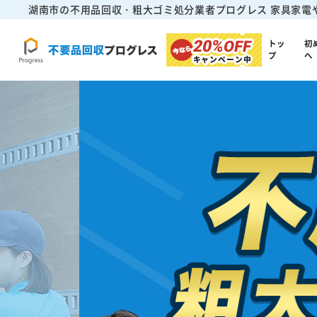
湖南市の不用品回収・粗大ゴミ処分業者プログレス
家具家電
20%
OFF
トッ
初
プ
へ
キャンペーン中