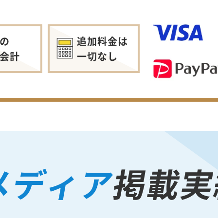
の
追加料金は
会計
一切なし
メディア
掲載実