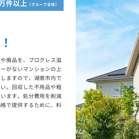
5万件以上
（グループ全体）
収！
ミや廃品を、プログレス滋
ターがないマンションの上
たしますので、湖南市内で
さい。回収した不用品や粗
ています。処分費用を削減
価格で提供するために、料