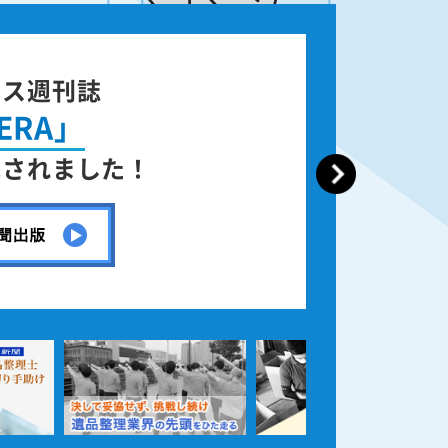
ース週刊誌
ERA」
載されました！