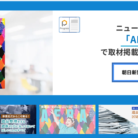
ニュ
「A
で取材掲