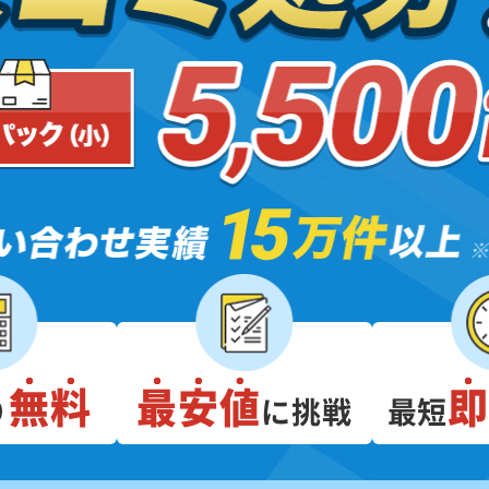
無料
最安値
り
に挑戦
最短