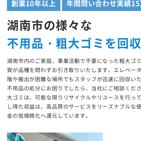
創業
10年以上
年間問い合わせ実績
1
湖南市の様々な
不用品・粗大ゴミを回
湖南市内のご家庭、事業活動で不要になった粗大ゴ
賀が品種を問わずお引き取りいたします。エレベー
階や搬出が困難な場所でもスタッフが迅速に回収い
不用品の処分にお困りでしたら、当社にご相談くだ
大ゴミは、可能な限りリサイクルやリユースを行っ
し得た収益は、高品質のサービスをリーズナブルな
金の低価格化へ還元しています。