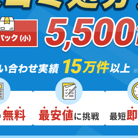
無料
最安値
り
に挑戦
最短