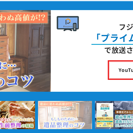
フ
「プライ
で放送