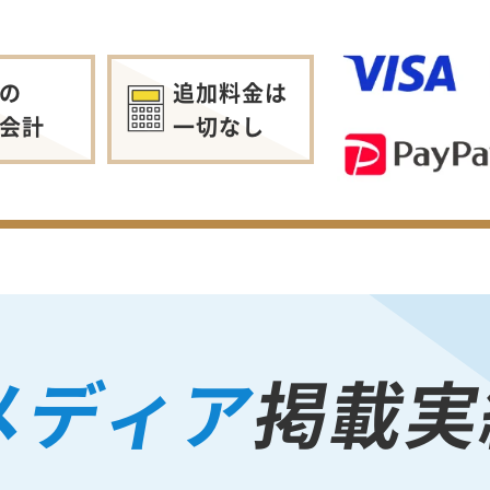
の
追加料金は
会計
一切なし
メディア
掲載実