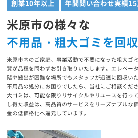
創業
10年以上
年間問い合わせ実績
1
米原市の様々な
不用品・粗大ゴミを回
米原市内のご家庭、事業活動で不要になった粗大ゴ
賀が品種を問わずお引き取りいたします。エレベー
階や搬出が困難な場所でもスタッフが迅速に回収い
不用品の処分にお困りでしたら、当社にご相談くだ
大ゴミは、可能な限りリサイクルやリユースを行っ
し得た収益は、高品質のサービスをリーズナブルな
金の低価格化へ還元しています。