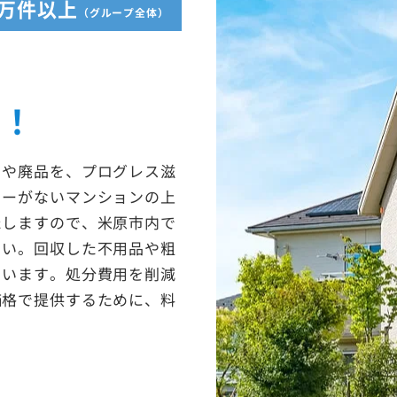
5万件以上
（グループ全体）
収！
ミや廃品を、プログレス滋
ターがないマンションの上
たしますので、米原市内で
さい。回収した不用品や粗
ています。処分費用を削減
価格で提供するために、料