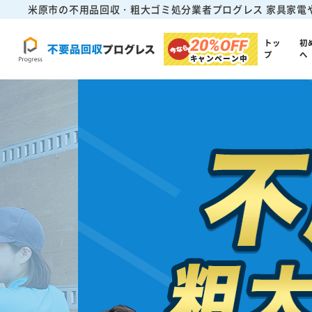
米原市の不用品回収・粗大ゴミ処分業者プログレス
家具家電
20%
OFF
トッ
初
プ
へ
キャンペーン中