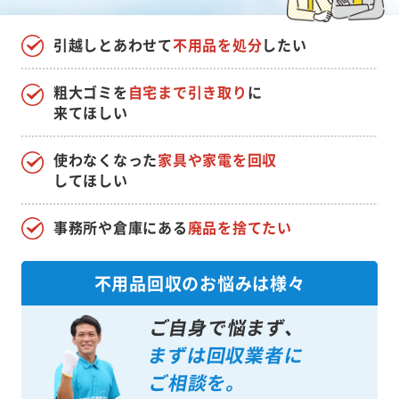
引越しとあわせて
不用品を処分
したい
粗大ゴミを
自宅まで引き取り
に
来てほしい
使わなくなった
家具や家電を回収
してほしい
事務所や倉庫にある
廃品を捨てたい
不用品回収のお悩みは様々
ご自身で悩まず、
まずは回収業者に
ご相談を。