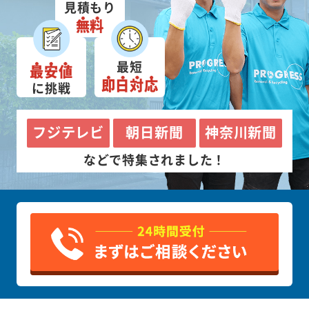
見積もり
無料
最短
最安値
即日対応
に挑戦
フジテレビ
朝日新聞
神奈川新聞
などで特集されました！