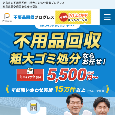
高島市の不用品回収・粗大ゴミ処分業者プログレス
家具家電や廃品を格安で引取
20%
OFF
キャンペーン中
滋賀県高島市の