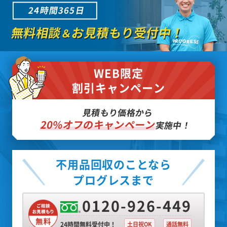
24時間365日
無料相談
お見積もり受付中！
＆
WEB限定
割引キャンペーン
見積もり価格から
20%オフのキャンペーン
実施中！
不用品回収のことなら
プログレスまで
0120-926-449
24時間無料受付中！
土日祝OK
通話無料