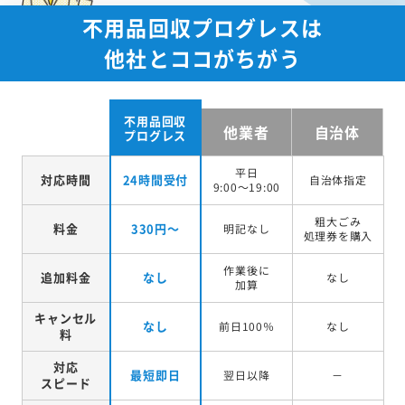
不用品回収プログレスは
他社とココがちがう
不用品回収
他業者
自治体
プログレス
平日
対応時間
24時間受付
自治体指定
9:00～19:00
粗大ごみ
料金
330円～
明記なし
処理券を
購入
作業後に
追加料金
なし
なし
加算
キャンセル
なし
前日100％
なし
料
対応
最短即日
翌日以降
－
スピード