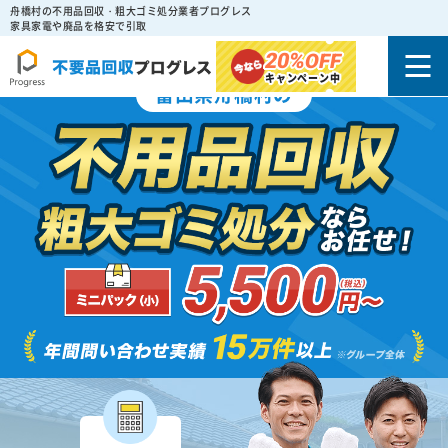
舟橋村の不用品回収・粗大ゴミ処分業者プログレス
家具家電や廃品を格安で引取
20%
OFF
キャンペーン中
富山県舟橋村の