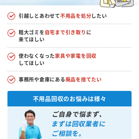
引越しとあわせて
不用品を処分
したい
粗大ゴミを
自宅まで引き取り
に
来てほしい
使わなくなった
家具や家電を回収
してほしい
事務所や倉庫にある
廃品を捨てたい
不用品回収のお悩みは様々
ご自身で悩まず、
まずは回収業者に
ご相談を。