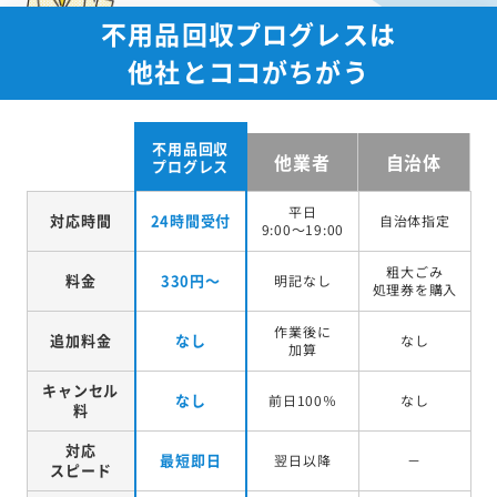
不用品回収プログレスは
他社とココがちがう
不用品回収
他業者
自治体
プログレス
平日
対応時間
24時間受付
自治体指定
9:00～19:00
粗大ごみ
料金
330円～
明記なし
処理券を
購入
作業後に
追加料金
なし
なし
加算
キャンセル
なし
前日100％
なし
料
対応
最短即日
翌日以降
－
スピード