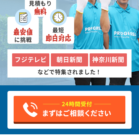
見積もり
無料
最短
最安値
即日対応
に挑戦
フジテレビ
朝日新聞
神奈川新聞
などで特集されました！