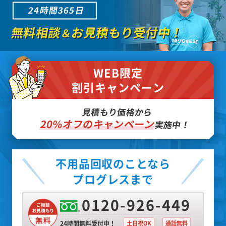
24時間365日
無料相談
お見積もり受付中！
＆
WEB限定
割引キャンペーン
見積もり価格から
20%オフのキャンペーン
実施中！
不用品回収のことなら
プログレスまで
0120-926-449
24時間無料受付中！
土日祝OK
通話無料