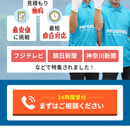
見積もり
無料
最短
最安値
即日対応
に挑戦
フジテレビ
朝日新聞
神奈川新聞
などで特集されました！