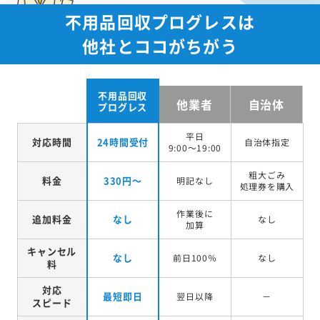
不用品回収プログレスは
他社とココがちがう
不用品回収
他業者
自治体
プログレス
平日
対応時間
24時間受付
自治体指定
9:00～19:00
粗大ごみ
料金
330円～
明記なし
処理券を
購入
作業後に
追加料金
なし
なし
加算
キャンセル
なし
前日100％
なし
料
対応
最短即日
翌日以降
－
スピード