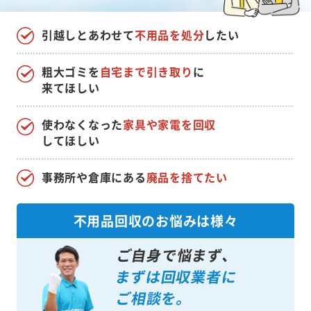
引越しとあわせて
不用品を処分
したい
粗大ゴミを
自宅まで引き取り
に
来てほしい
使わなくなった
家具や家電を回収
してほしい
事務所や倉庫にある
廃品を捨てたい
不用品回収のお悩みは様々
ご自身で悩まず、
まずは回収業者に
ご相談を。