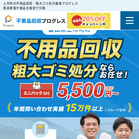
上市町の不用品回収・粗大ゴミ処分業者プログレス
家具家電や廃品を格安で引取
20%
OFF
キャンペーン中
富山県上市町の