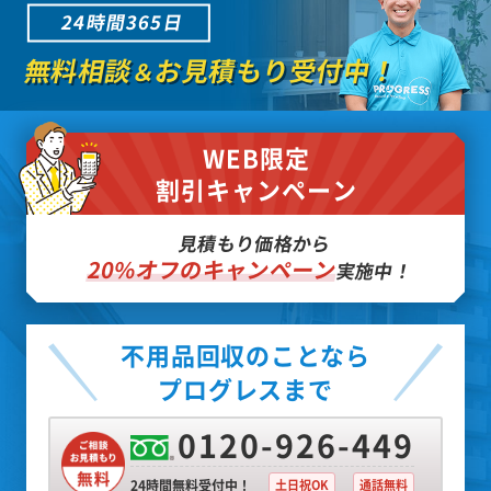
24時間365日
無料相談
お見積もり受付中！
＆
WEB限定
割引キャンペーン
見積もり価格から
20%オフのキャンペーン
実施中！
不用品回収のことなら
プログレスまで
0120-926-449
24時間無料受付中！
土日祝OK
通話無料