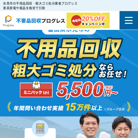
氷見市の不用品回収・粗大ゴミ処分業者プログレス
家具家電や廃品を格安で引取
20%
OFF
キャンペーン中
富山県氷見市の