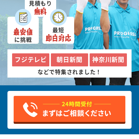
見積もり
無料
最短
最安値
即日対応
に挑戦
フジテレビ
朝日新聞
神奈川新聞
などで特集されました！