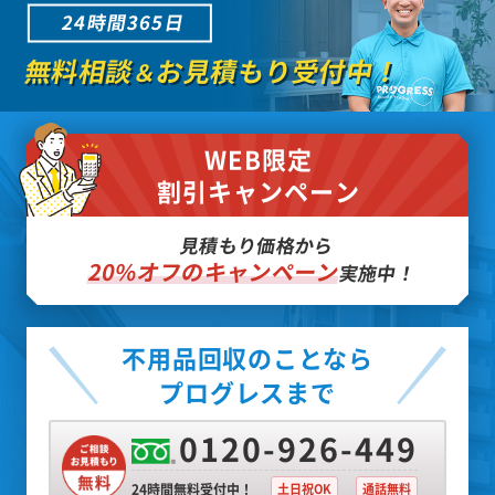
24時間365日
無料相談
お見積もり受付中！
＆
WEB限定
割引キャンペーン
見積もり価格から
20%オフのキャンペーン
実施中！
不用品回収のことなら
プログレスまで
0120-926-449
24時間無料受付中！
土日祝OK
通話無料