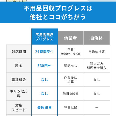
不用品回収プログレスは
他社とココがちがう
不用品回収
他業者
自治体
プログレス
平日
対応時間
24時間受付
自治体指定
9:00～19:00
粗大ごみ
料金
330円～
明記なし
処理券を
購入
作業後に
追加料金
なし
なし
加算
キャンセル
なし
前日100％
なし
料
対応
最短即日
翌日以降
－
スピード