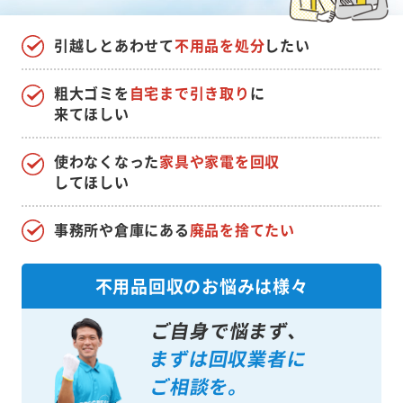
引越しとあわせて
不用品を処分
したい
粗大ゴミを
自宅まで引き取り
に
来てほしい
使わなくなった
家具や家電を回収
してほしい
事務所や倉庫にある
廃品を捨てたい
不用品回収のお悩みは様々
ご自身で悩まず、
まずは回収業者に
ご相談を。