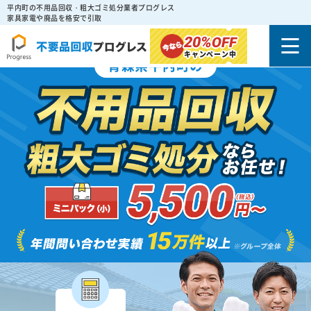
平内町の不用品回収・粗大ゴミ処分業者プログレス
家具家電や廃品を格安で引取
20%
OFF
キャンペーン中
青森県平内町の