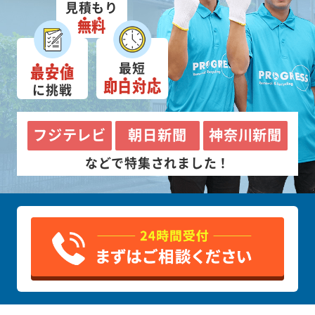
見積もり
無料
最短
最安値
即日対応
に挑戦
フジテレビ
朝日新聞
神奈川新聞
などで特集されました！