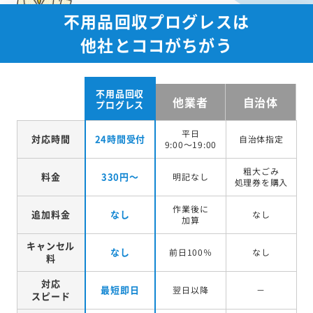
不用品回収プログレスは
他社とココがちがう
不用品回収
他業者
自治体
プログレス
平日
対応時間
24時間受付
自治体指定
9:00～19:00
粗大ごみ
料金
330円～
明記なし
処理券を
購入
作業後に
追加料金
なし
なし
加算
キャンセル
なし
前日100％
なし
料
対応
最短即日
翌日以降
－
スピード