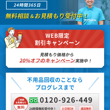
24時間365日
無料相談
お見積もり受付中！
＆
WEB限定
割引キャンペーン
見積もり価格から
20%オフのキャンペーン
実施中！
不用品回収のことなら
プログレスまで
0120-926-449
24時間無料受付中！
土日祝OK
通話無料