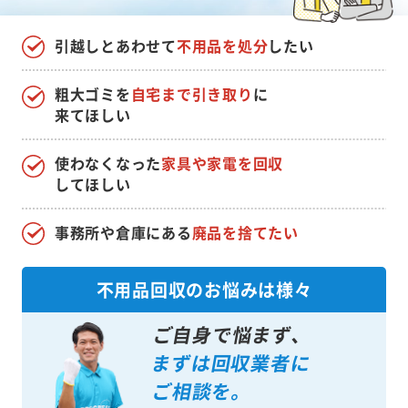
引越しとあわせて
不用品を処分
したい
粗大ゴミを
自宅まで引き取り
に
来てほしい
使わなくなった
家具や家電を回収
してほしい
事務所や倉庫にある
廃品を捨てたい
不用品回収のお悩みは様々
ご自身で悩まず、
まずは回収業者に
ご相談を。