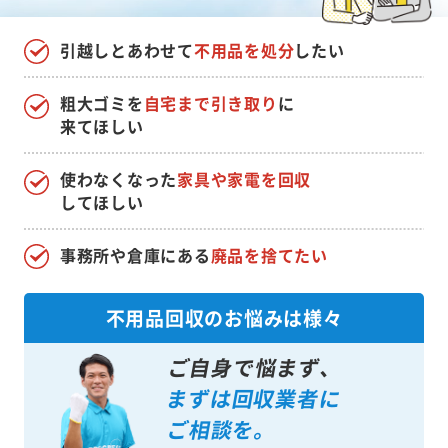
引越しとあわせて
不用品を処分
したい
粗大ゴミを
自宅まで引き取り
に
来てほしい
使わなくなった
家具や家電を回収
してほしい
事務所や倉庫にある
廃品を捨てたい
不用品回収のお悩みは様々
ご自身で悩まず、
まずは回収業者に
ご相談を。