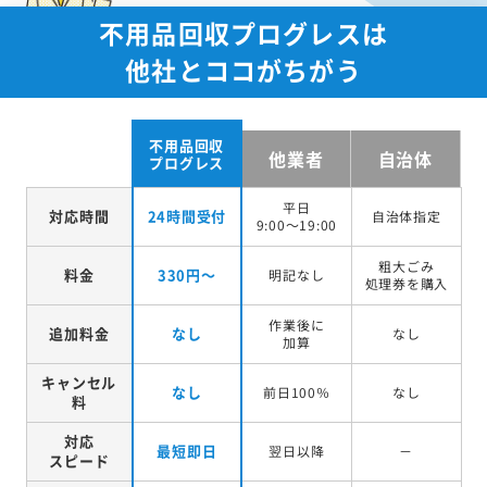
不用品回収プログレスは
他社とココがちがう
不用品回収
他業者
自治体
プログレス
平日
対応時間
24時間受付
自治体指定
9:00～19:00
粗大ごみ
料金
330円～
明記なし
処理券を
購入
作業後に
追加料金
なし
なし
加算
キャンセル
なし
前日100％
なし
料
対応
最短即日
翌日以降
－
スピード