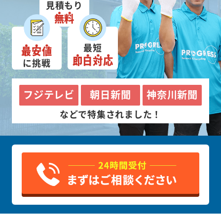
見積もり
無料
最短
最安値
即日対応
に挑戦
フジテレビ
朝日新聞
神奈川新聞
などで特集されました！