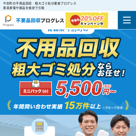
今別町の不用品回収・粗大ゴミ処分業者プログレス
家具家電や廃品を格安で引取
20%
OFF
キャンペーン中
青森県今別町の