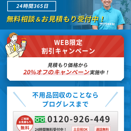
24時間365日
無料相談
お見積もり受付中！
＆
WEB限定
割引キャンペーン
見積もり価格から
20%オフのキャンペーン
実施中！
不用品回収のことなら
プログレスまで
0120-926-449
24時間無料受付中！
土日祝OK
通話無料