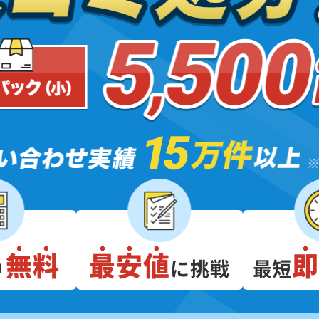
無料
最安値
り
に挑戦
最短