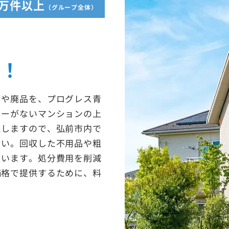
5万件以上
（グループ全体）
収！
ミや廃品を、プログレス青
ターがないマンションの上
たしますので、弘前市内で
さい。回収した不用品や粗
ています。処分費用を削減
価格で提供するために、料