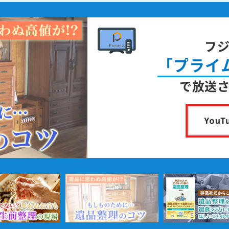
フ
「プライ
で放送