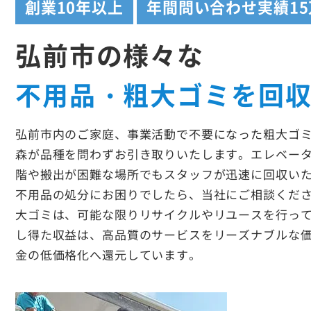
創業
10年以上
年間問い合わせ実績
1
弘前市の様々な
不用品・粗大ゴミを回
弘前市内のご家庭、事業活動で不要になった粗大ゴ
森が品種を問わずお引き取りいたします。エレベー
階や搬出が困難な場所でもスタッフが迅速に回収い
不用品の処分にお困りでしたら、当社にご相談くだ
大ゴミは、可能な限りリサイクルやリユースを行っ
し得た収益は、高品質のサービスをリーズナブルな
金の低価格化へ還元しています。