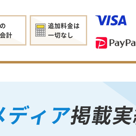
の
追加料金は
会計
一切なし
メディア
掲載実