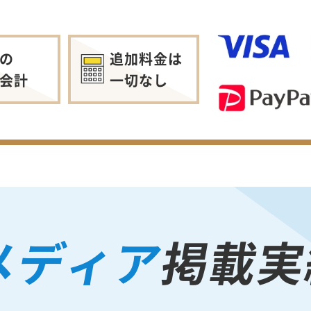
の
追加料金は
会計
一切なし
メディア
掲載実