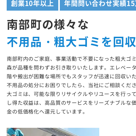
創業
10年以上
年間問い合わせ実績
1
南部町の様々な
不用品・粗大ゴミを回
南部町内のご家庭、事業活動で不要になった粗大ゴ
森が品種を問わずお引き取りいたします。エレベー
階や搬出が困難な場所でもスタッフが迅速に回収い
不用品の処分にお困りでしたら、当社にご相談くだ
大ゴミは、可能な限りリサイクルやリユースを行っ
し得た収益は、高品質のサービスをリーズナブルな
金の低価格化へ還元しています。