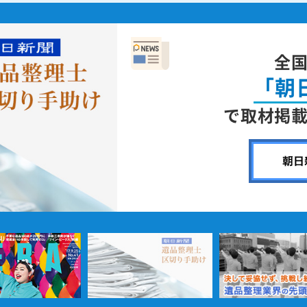
全
「朝
で取材掲