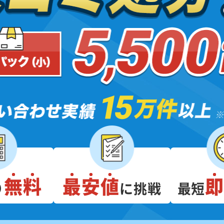
無料
最安値
り
に挑戦
最短