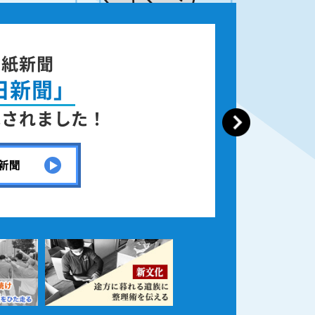
国紙新聞
日新聞」
載されました！