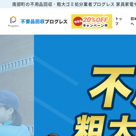
南部町の不用品回収・粗大ゴミ処分業者プログレス
家具家電
20%
OFF
トッ
初
プ
へ
キャンペーン中