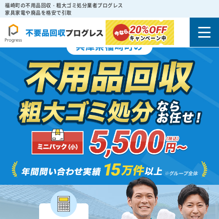
福崎町の不用品回収・粗大ゴミ処分業者プログレス
家具家電や廃品を格安で引取
20%
OFF
キャンペーン中
兵庫県福崎町の