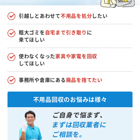
引越しとあわせて
不用品を処分
したい
粗大ゴミを
自宅まで引き取り
に
来てほしい
使わなくなった
家具や家電を回収
してほしい
事務所や倉庫にある
廃品を捨てたい
不用品回収のお悩みは様々
ご自身で悩まず、
まずは回収業者に
ご相談を。