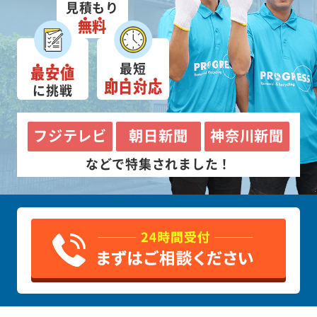
見積もり
無料
最短
最安値
即日対応
に挑戦
フジテレビ
朝日新聞
神奈川新聞
などで特集されました！