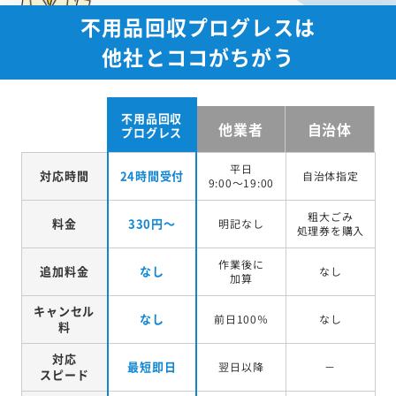
不用品回収プログレスは
他社とココがちがう
不用品回収
他業者
自治体
プログレス
平日
対応時間
24時間受付
自治体指定
9:00～19:00
粗大ごみ
料金
330円～
明記なし
処理券を
購入
作業後に
追加料金
なし
なし
加算
キャンセル
なし
前日100％
なし
料
対応
最短即日
翌日以降
－
スピード