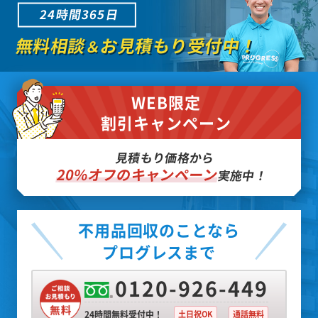
24時間365日
無料相談
お見積もり受付中！
＆
WEB限定
割引キャンペーン
見積もり価格から
20%オフのキャンペーン
実施中！
不用品回収のことなら
プログレスまで
0120-926-449
24時間無料受付中！
土日祝OK
通話無料